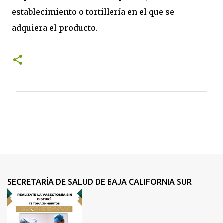
establecimiento o tortillería en el que se
adquiera el producto.
C
o
m
e
n
t
SECRETARÍA DE SALUD DE BAJA CALIFORNIA SUR
a
r
i