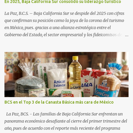
En 2025, Baja California Sur consolidó su liderazgo turístico
La Paz, B.C.S. – Baja California Sur se despide del 2025 con cifras
que confirman su posición como la joya de la corona del turismo
en México, pues. gracias a una alianza estratégica entre el
Gobierno del Estado, el sector empresarial y los fideicomisos de
promoción, la entidad proyecta un cierre de año marcado por una
ocupación hotelera robusta, una conectividad aérea en ascenso y
una derrama económica sin precedentes. Las proyecciones para
este periodo vacacional son optimistas, con un promedio estatal
que supera el 70% . Sin embargo, la sorpresa del año la ha dado el
norte del estado. Comondú encabeza las expectativas con un
impresionante 89% de ocupación, impulsado por el interés
creciente en el turismo de naturaleza. Le siguen destinos
consolidados y emergentes: Los Cabos: 72% promedio (esperando
BCS en el Top 3 de la Canasta Básica más cara de México
picos del 79% en Año Nuevo). La Paz: 66%. Loreto: 58%. Mulegé:
54%. "Estamos viendo un fenómeno de diversificación. Ya no solo
La Paz, BCS. - Las familias de Baja California Sur enfrentan un
vienen por el lujo de Los Cabos, sino por la aut...
panorama económico desafiante al cierre del primer trimestre del
año, pues de acuerdo con el reporte más reciente del programa