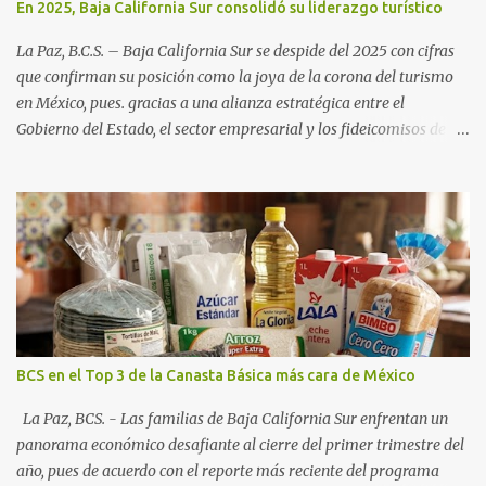
En 2025, Baja California Sur consolidó su liderazgo turístico
La Paz, B.C.S. – Baja California Sur se despide del 2025 con cifras
que confirman su posición como la joya de la corona del turismo
en México, pues. gracias a una alianza estratégica entre el
Gobierno del Estado, el sector empresarial y los fideicomisos de
promoción, la entidad proyecta un cierre de año marcado por una
ocupación hotelera robusta, una conectividad aérea en ascenso y
una derrama económica sin precedentes. Las proyecciones para
este periodo vacacional son optimistas, con un promedio estatal
que supera el 70% . Sin embargo, la sorpresa del año la ha dado el
norte del estado. Comondú encabeza las expectativas con un
impresionante 89% de ocupación, impulsado por el interés
creciente en el turismo de naturaleza. Le siguen destinos
consolidados y emergentes: Los Cabos: 72% promedio (esperando
BCS en el Top 3 de la Canasta Básica más cara de México
picos del 79% en Año Nuevo). La Paz: 66%. Loreto: 58%. Mulegé:
54%. "Estamos viendo un fenómeno de diversificación. Ya no solo
La Paz, BCS. - Las familias de Baja California Sur enfrentan un
vienen por el lujo de Los Cabos, sino por la aut...
panorama económico desafiante al cierre del primer trimestre del
año, pues de acuerdo con el reporte más reciente del programa