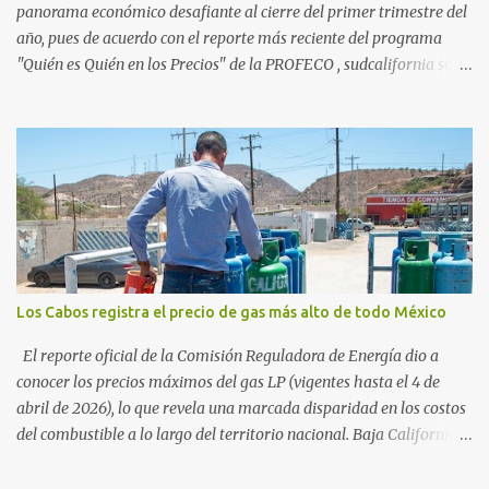
vienen por el lujo de Los Cabos, sino por la aut...
panorama económico desafiante al cierre del primer trimestre del
año, pues de acuerdo con el reporte más reciente del programa
"Quién es Quién en los Precios" de la PROFECO , sudcalifornia se
consolidó como la tercera entidad con el costo de vida más elevado
en cuanto a productos de primera necesidad a nivel nacional. Los
datos correspondientes al cierre de marzo y la primera semana de
abril revelan que adquirir el paquete de los 24 productos
esenciales alcanzó un precio de 942.50 pesos en la ciudad de La Paz
. Este monto fue detectado específicamente en el establecimiento
Bodega Aurrera ubicado en el fraccionamiento Camino Real,
superando la barrera de los 910 pesos establecida como meta por
el gobierno federal en el Paquete Contra la Inflación y la Carestía
Los Cabos registra el precio de gas más alto de todo México
(PACIC). Dentro del análisis por zonas geográficas, la entidad se
ubica en la región Centro-Norte , que comparte con estados como
El reporte oficial de la Comisión Reguladora de Energía dio a
Aguascaliente...
conocer los precios máximos del gas LP (vigentes hasta el 4 de
abril de 2026), lo que revela una marcada disparidad en los costos
del combustible a lo largo del territorio nacional. Baja California
Sur registra las tarifas más elevadas del país, contrastando
drásticamente con los precios reportados en el norte y sur de la