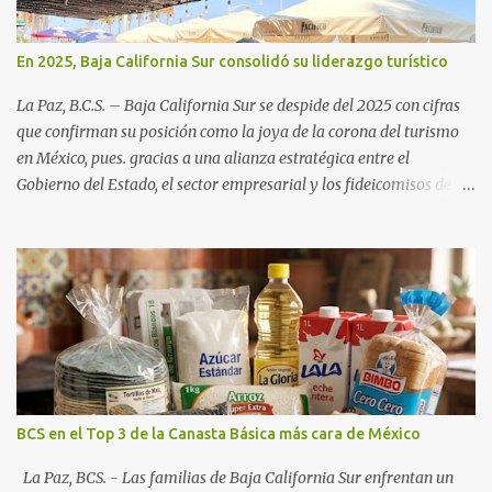
En 2025, Baja California Sur consolidó su liderazgo turístico
La Paz, B.C.S. – Baja California Sur se despide del 2025 con cifras
que confirman su posición como la joya de la corona del turismo
en México, pues. gracias a una alianza estratégica entre el
Gobierno del Estado, el sector empresarial y los fideicomisos de
promoción, la entidad proyecta un cierre de año marcado por una
ocupación hotelera robusta, una conectividad aérea en ascenso y
una derrama económica sin precedentes. Las proyecciones para
este periodo vacacional son optimistas, con un promedio estatal
que supera el 70% . Sin embargo, la sorpresa del año la ha dado el
norte del estado. Comondú encabeza las expectativas con un
impresionante 89% de ocupación, impulsado por el interés
creciente en el turismo de naturaleza. Le siguen destinos
consolidados y emergentes: Los Cabos: 72% promedio (esperando
BCS en el Top 3 de la Canasta Básica más cara de México
picos del 79% en Año Nuevo). La Paz: 66%. Loreto: 58%. Mulegé:
54%. "Estamos viendo un fenómeno de diversificación. Ya no solo
La Paz, BCS. - Las familias de Baja California Sur enfrentan un