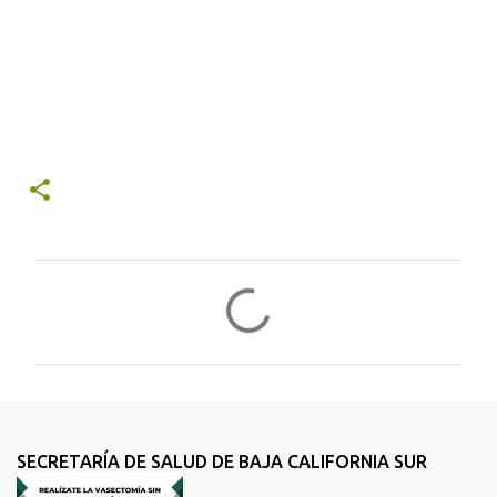
C
o
m
e
n
t
SECRETARÍA DE SALUD DE BAJA CALIFORNIA SUR
a