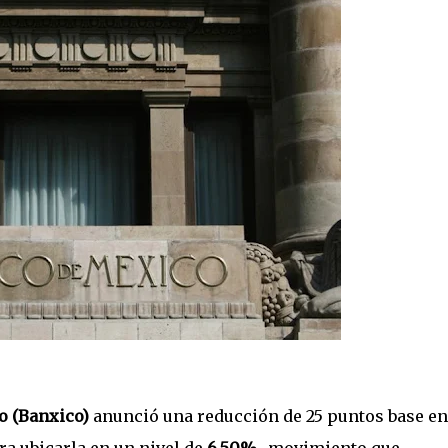
o (Banxico)
anunció una reducción de 25 puntos base en
ara ubicarla en un nivel de
6.50%,
movimiento que