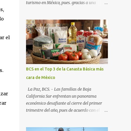
turismo en México, pues. gracias a una
s,
alianza estratégica entre el Gobierno del
Estado, el sector empresarial y los
No
fideicomisos de promoción, la entidad
proyecta un cierre de año marcado por una
ar el
ocupación hotelera robusta, una
conectividad aérea en ascenso y una
derrama económica sin precedentes. Las
proyecciones para este periodo vacacional
son optimistas, con un promedio estatal que
BCS en el Top 3 de la Canasta Básica más
s.
supera el 70% . Sin embargo, la sorpresa del
cara de México
año la ha dado el norte del estado. Comondú
encabeza las expectativas con un
La Paz, BCS. - Las familias de Baja
izar
impresionante 89% de ocupación,
California Sur enfrentan un panorama
impulsado por el interés creciente en el
rar
económico desafiante al cierre del primer
turismo de naturaleza. Le siguen destinos
trimestre del año, pues de acuerdo con el
consolidados y emergentes: Los Cabos: 72%
reporte más reciente del programa "Quién
promedio (esperando picos del 79% en Año
es Quién en los Precios" de la PROFECO ,
Nuevo). La Paz: 66%. Loreto: 58%. Mulegé: