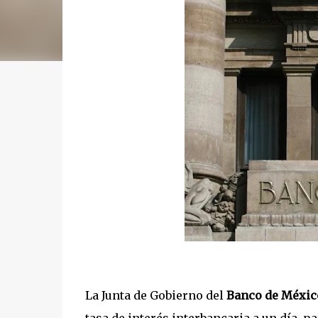
La Junta de Gobierno del
Banco de Méxic
tasa de interés interbancaria a un día, p