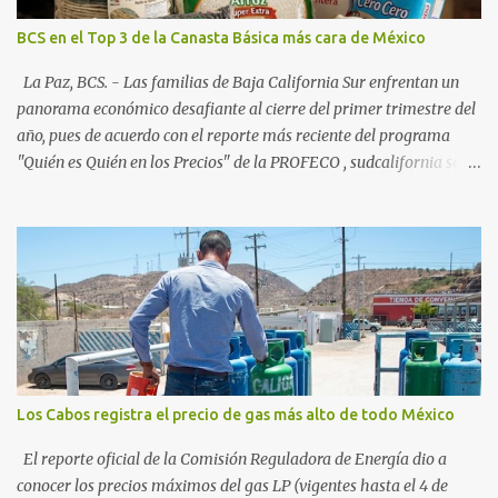
consolidados y emergentes: Los Cabos: 72% promedio (esperando
BCS en el Top 3 de la Canasta Básica más cara de México
picos del 79% en Año Nuevo). La Paz: 66%. Loreto: 58%. Mulegé:
54%. "Estamos viendo un fenómeno de diversificación. Ya no solo
La Paz, BCS. - Las familias de Baja California Sur enfrentan un
vienen por el lujo de Los Cabos, sino por la aut...
panorama económico desafiante al cierre del primer trimestre del
año, pues de acuerdo con el reporte más reciente del programa
"Quién es Quién en los Precios" de la PROFECO , sudcalifornia se
consolidó como la tercera entidad con el costo de vida más elevado
en cuanto a productos de primera necesidad a nivel nacional. Los
datos correspondientes al cierre de marzo y la primera semana de
abril revelan que adquirir el paquete de los 24 productos
esenciales alcanzó un precio de 942.50 pesos en la ciudad de La Paz
. Este monto fue detectado específicamente en el establecimiento
Bodega Aurrera ubicado en el fraccionamiento Camino Real,
superando la barrera de los 910 pesos establecida como meta por
el gobierno federal en el Paquete Contra la Inflación y la Carestía
Los Cabos registra el precio de gas más alto de todo México
(PACIC). Dentro del análisis por zonas geográficas, la entidad se
ubica en la región Centro-Norte , que comparte con estados como
El reporte oficial de la Comisión Reguladora de Energía dio a
Aguascaliente...
conocer los precios máximos del gas LP (vigentes hasta el 4 de