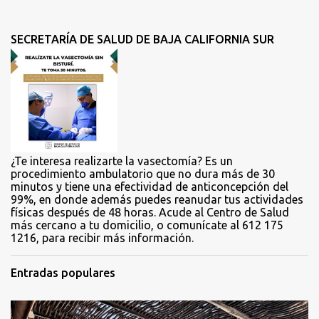
n
t
SECRETARÍA DE SALUD DE BAJA CALIFORNIA SUR
a
r
i
o
s
¿Te interesa realizarte la vasectomía? Es un
procedimiento ambulatorio que no dura más de 30
minutos y tiene una efectividad de anticoncepción del
99%, en donde además puedes reanudar tus actividades
físicas después de 48 horas. Acude al Centro de Salud
más cercano a tu domicilio, o comunícate al 612 175
1216, para recibir más información.
Entradas populares