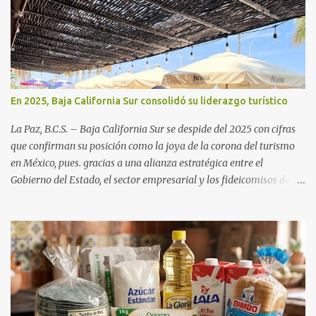
En 2025, Baja California Sur consolidó su liderazgo turístico
La Paz, B.C.S. – Baja California Sur se despide del 2025 con cifras
que confirman su posición como la joya de la corona del turismo
en México, pues. gracias a una alianza estratégica entre el
Gobierno del Estado, el sector empresarial y los fideicomisos de
promoción, la entidad proyecta un cierre de año marcado por una
ocupación hotelera robusta, una conectividad aérea en ascenso y
una derrama económica sin precedentes. Las proyecciones para
este periodo vacacional son optimistas, con un promedio estatal
que supera el 70% . Sin embargo, la sorpresa del año la ha dado el
norte del estado. Comondú encabeza las expectativas con un
impresionante 89% de ocupación, impulsado por el interés
creciente en el turismo de naturaleza. Le siguen destinos