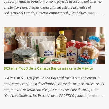
que confirman su posición como la joya de la corona del turismo
en México, pues. gracias a una alianza estratégica entre el
Gobierno del Estado, el sector empresarial y los fideicomisos de
promoción, la entidad proyecta un cierre de año marcado por una
ocupación hotelera robusta, una conectividad aérea en ascenso y
una derrama económica sin precedentes. Las proyecciones para
este periodo vacacional son optimistas, con un promedio estatal
que supera el 70% . Sin embargo, la sorpresa del año la ha dado el
norte del estado. Comondú encabeza las expectativas con un
impresionante 89% de ocupación, impulsado por el interés
creciente en el turismo de naturaleza. Le siguen destinos
consolidados y emergentes: Los Cabos: 72% promedio (esperando
BCS en el Top 3 de la Canasta Básica más cara de México
picos del 79% en Año Nuevo). La Paz: 66%. Loreto: 58%. Mulegé:
54%. "Estamos viendo un fenómeno de diversificación. Ya no solo
La Paz, BCS. - Las familias de Baja California Sur enfrentan un
vienen por el lujo de Los Cabos, sino por la aut...
panorama económico desafiante al cierre del primer trimestre del
año, pues de acuerdo con el reporte más reciente del programa
"Quién es Quién en los Precios" de la PROFECO , sudcalifornia se
consolidó como la tercera entidad con el costo de vida más elevado
en cuanto a productos de primera necesidad a nivel nacional. Los