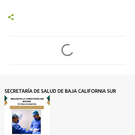
C
o
m
e
n
t
SECRETARÍA DE SALUD DE BAJA CALIFORNIA SUR
a
r
i
o
s