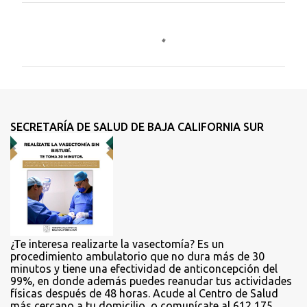
C
o
m
e
n
t
SECRETARÍA DE SALUD DE BAJA CALIFORNIA SUR
a
r
i
o
s
¿Te interesa realizarte la vasectomía? Es un
procedimiento ambulatorio que no dura más de 30
minutos y tiene una efectividad de anticoncepción del
99%, en donde además puedes reanudar tus actividades
físicas después de 48 horas. Acude al Centro de Salud
más cercano a tu domicilio, o comunícate al 612 175