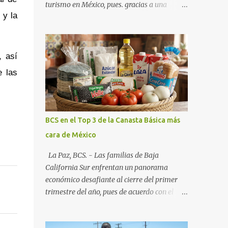
turismo en México, pues. gracias a una
 y la
alianza estratégica entre el Gobierno del
Estado, el sector empresarial y los
fideicomisos de promoción, la entidad
proyecta un cierre de año marcado por una
, así
ocupación hotelera robusta, una
e las
conectividad aérea en ascenso y una
derrama económica sin precedentes. Las
proyecciones para este periodo vacacional
son optimistas, con un promedio estatal que
BCS en el Top 3 de la Canasta Básica más
supera el 70% . Sin embargo, la sorpresa del
cara de México
año la ha dado el norte del estado. Comondú
encabeza las expectativas con un
La Paz, BCS. - Las familias de Baja
impresionante 89% de ocupación,
California Sur enfrentan un panorama
impulsado por el interés creciente en el
económico desafiante al cierre del primer
turismo de naturaleza. Le siguen destinos
trimestre del año, pues de acuerdo con el
consolidados y emergentes: Los Cabos: 72%
reporte más reciente del programa "Quién
promedio (esperando picos del 79% en Año
es Quién en los Precios" de la PROFECO ,
Nuevo). La Paz: 66%. Loreto: 58%. Mulegé: