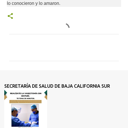
lo conocieron y lo amaron.
C
o
m
e
n
t
SECRETARÍA DE SALUD DE BAJA CALIFORNIA SUR
a
r
i
o
s