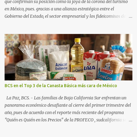
que confirman su posición como la joya de la corona del turismo
en México, pues. gracias a una alianza estratégica entre el
Gobierno del Estado, el sector empresarial y los fideicomisos de
promoción, la entidad proyecta un cierre de año marcado por una
ocupación hotelera robusta, una conectividad aérea en ascenso y
una derrama económica sin precedentes. Las proyecciones para
este periodo vacacional son optimistas, con un promedio estatal
que supera el 70% . Sin embargo, la sorpresa del año la ha dado el
norte del estado. Comondú encabeza las expectativas con un
impresionante 89% de ocupación, impulsado por el interés
creciente en el turismo de naturaleza. Le siguen destinos
consolidados y emergentes: Los Cabos: 72% promedio (esperando
BCS en el Top 3 de la Canasta Básica más cara de México
picos del 79% en Año Nuevo). La Paz: 66%. Loreto: 58%. Mulegé:
54%. "Estamos viendo un fenómeno de diversificación. Ya no solo
La Paz, BCS. - Las familias de Baja California Sur enfrentan un
vienen por el lujo de Los Cabos, sino por la aut...
panorama económico desafiante al cierre del primer trimestre del
año, pues de acuerdo con el reporte más reciente del programa
"Quién es Quién en los Precios" de la PROFECO , sudcalifornia se
consolidó como la tercera entidad con el costo de vida más elevado
en cuanto a productos de primera necesidad a nivel nacional. Los