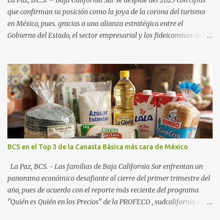
que confirman su posición como la joya de la corona del turismo
en México, pues. gracias a una alianza estratégica entre el
Gobierno del Estado, el sector empresarial y los fideicomisos de
promoción, la entidad proyecta un cierre de año marcado por una
ocupación hotelera robusta, una conectividad aérea en ascenso y
una derrama económica sin precedentes. Las proyecciones para
este periodo vacacional son optimistas, con un promedio estatal
que supera el 70% . Sin embargo, la sorpresa del año la ha dado el
norte del estado. Comondú encabeza las expectativas con un
impresionante 89% de ocupación, impulsado por el interés
creciente en el turismo de naturaleza. Le siguen destinos
consolidados y emergentes: Los Cabos: 72% promedio (esperando
BCS en el Top 3 de la Canasta Básica más cara de México
picos del 79% en Año Nuevo). La Paz: 66%. Loreto: 58%. Mulegé:
54%. "Estamos viendo un fenómeno de diversificación. Ya no solo
La Paz, BCS. - Las familias de Baja California Sur enfrentan un
vienen por el lujo de Los Cabos, sino por la aut...
panorama económico desafiante al cierre del primer trimestre del
año, pues de acuerdo con el reporte más reciente del programa
"Quién es Quién en los Precios" de la PROFECO , sudcalifornia se
consolidó como la tercera entidad con el costo de vida más elevado