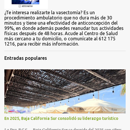
s
¿Te interesa realizarte la vasectomía? Es un
procedimiento ambulatorio que no dura más de 30
minutos y tiene una efectividad de anticoncepción del
99%, en donde además puedes reanudar tus actividades
físicas después de 48 horas. Acude al Centro de Salud
más cercano a tu domicilio, o comunícate al 612 175
1216, para recibir más información.
Entradas populares
En 2025, Baja California Sur consolidó su liderazgo turístico
La Paz, B.C.S. – Baja California Sur se despide del 2025 con cifras