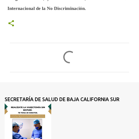
Internaciona
l de la No Discriminación.
C
o
m
e
n
t
SECRETARÍA DE SALUD DE BAJA CALIFORNIA SUR
a
r
i
o