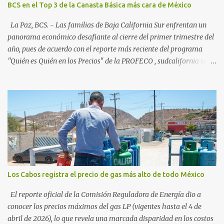
BCS en el Top 3 de la Canasta Básica más cara de México
picos del 79% en Año Nuevo). La Paz: 66%. Loreto: 58%. Mulegé:
54%. "Estamos viendo un fenómeno de diversificación. Ya no solo
La Paz, BCS. - Las familias de Baja California Sur enfrentan un
vienen por el lujo de Los Cabos, sino por la aut...
panorama económico desafiante al cierre del primer trimestre del
año, pues de acuerdo con el reporte más reciente del programa
"Quién es Quién en los Precios" de la PROFECO , sudcalifornia se
consolidó como la tercera entidad con el costo de vida más elevado
en cuanto a productos de primera necesidad a nivel nacional. Los
datos correspondientes al cierre de marzo y la primera semana de
abril revelan que adquirir el paquete de los 24 productos
esenciales alcanzó un precio de 942.50 pesos en la ciudad de La Paz
. Este monto fue detectado específicamente en el establecimiento
Bodega Aurrera ubicado en el fraccionamiento Camino Real,
superando la barrera de los 910 pesos establecida como meta por
el gobierno federal en el Paquete Contra la Inflación y la Carestía
Los Cabos registra el precio de gas más alto de todo México
(PACIC). Dentro del análisis por zonas geográficas, la entidad se
ubica en la región Centro-Norte , que comparte con estados como
El reporte oficial de la Comisión Reguladora de Energía dio a
Aguascaliente...
conocer los precios máximos del gas LP (vigentes hasta el 4 de
abril de 2026), lo que revela una marcada disparidad en los costos