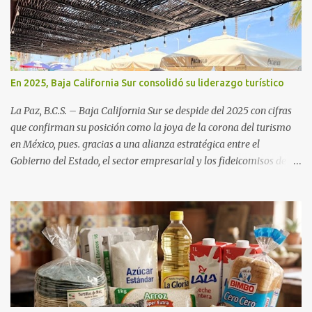
En 2025, Baja California Sur consolidó su liderazgo turístico
La Paz, B.C.S. – Baja California Sur se despide del 2025 con cifras
que confirman su posición como la joya de la corona del turismo
en México, pues. gracias a una alianza estratégica entre el
Gobierno del Estado, el sector empresarial y los fideicomisos de
promoción, la entidad proyecta un cierre de año marcado por una
ocupación hotelera robusta, una conectividad aérea en ascenso y
una derrama económica sin precedentes. Las proyecciones para
este periodo vacacional son optimistas, con un promedio estatal
que supera el 70% . Sin embargo, la sorpresa del año la ha dado el
norte del estado. Comondú encabeza las expectativas con un
impresionante 89% de ocupación, impulsado por el interés
creciente en el turismo de naturaleza. Le siguen destinos
consolidados y emergentes: Los Cabos: 72% promedio (esperando