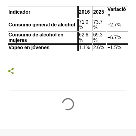
Variació
Indicador
2016
2025
n
71.0
73.7
Consumo general de alcohol
+2.7%
%
%
Consumo de alcohol en
62.6
69.3
+6.7%
mujeres
%
%
Vapeo en jóvenes
1.1%
2.6%
+1.5%
C
o
m
e
n