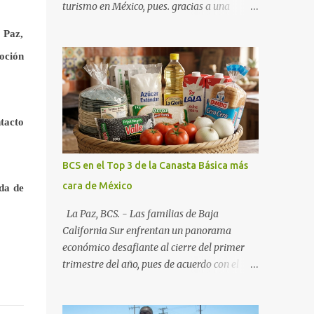
turismo en México, pues. gracias a una
alianza estratégica entre el Gobierno del
a Paz,
Estado, el sector empresarial y los
oción
fideicomisos de promoción, la entidad
proyecta un cierre de año marcado por una
ocupación hotelera robusta, una
conectividad aérea en ascenso y una
tacto
derrama económica sin precedentes. Las
proyecciones para este periodo vacacional
son optimistas, con un promedio estatal que
BCS en el Top 3 de la Canasta Básica más
supera el 70% . Sin embargo, la sorpresa del
cara de México
da de
año la ha dado el norte del estado. Comondú
encabeza las expectativas con un
La Paz, BCS. - Las familias de Baja
impresionante 89% de ocupación,
California Sur enfrentan un panorama
impulsado por el interés creciente en el
económico desafiante al cierre del primer
turismo de naturaleza. Le siguen destinos
trimestre del año, pues de acuerdo con el
consolidados y emergentes: Los Cabos: 72%
reporte más reciente del programa "Quién
promedio (esperando picos del 79% en Año
es Quién en los Precios" de la PROFECO ,
Nuevo). La Paz: 66%. Loreto: 58%. Mulegé: