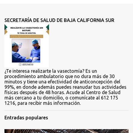
e
n
t
SECRETARÍA DE SALUD DE BAJA CALIFORNIA SUR
a
r
i
o
s
¿Te interesa realizarte la vasectomía? Es un
procedimiento ambulatorio que no dura más de 30
minutos y tiene una efectividad de anticoncepción del
99%, en donde además puedes reanudar tus actividades
físicas después de 48 horas. Acude al Centro de Salud
más cercano a tu domicilio, o comunícate al 612 175
1216, para recibir más información.
Entradas populares