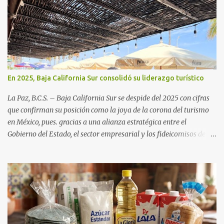
En 2025, Baja California Sur consolidó su liderazgo turístico
La Paz, B.C.S. – Baja California Sur se despide del 2025 con cifras
que confirman su posición como la joya de la corona del turismo
en México, pues. gracias a una alianza estratégica entre el
Gobierno del Estado, el sector empresarial y los fideicomisos de
promoción, la entidad proyecta un cierre de año marcado por una
ocupación hotelera robusta, una conectividad aérea en ascenso y
una derrama económica sin precedentes. Las proyecciones para
este periodo vacacional son optimistas, con un promedio estatal
que supera el 70% . Sin embargo, la sorpresa del año la ha dado el
norte del estado. Comondú encabeza las expectativas con un
impresionante 89% de ocupación, impulsado por el interés