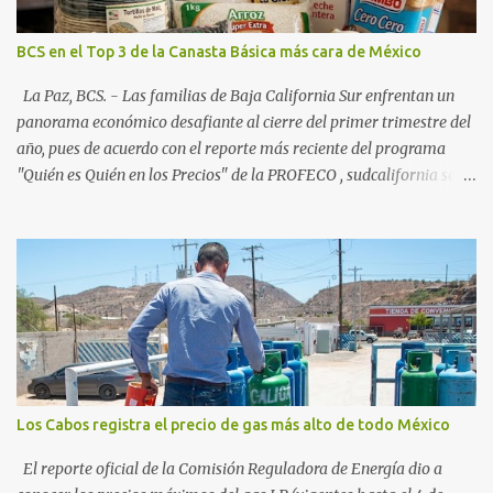
creciente en el turismo de naturaleza. Le siguen destinos
consolidados y emergentes: Los Cabos: 72% promedio (esperando
BCS en el Top 3 de la Canasta Básica más cara de México
picos del 79% en Año Nuevo). La Paz: 66%. Loreto: 58%. Mulegé:
54%. "Estamos viendo un fenómeno de diversificación. Ya no solo
La Paz, BCS. - Las familias de Baja California Sur enfrentan un
vienen por el lujo de Los Cabos, sino por la aut...
panorama económico desafiante al cierre del primer trimestre del
año, pues de acuerdo con el reporte más reciente del programa
"Quién es Quién en los Precios" de la PROFECO , sudcalifornia se
consolidó como la tercera entidad con el costo de vida más elevado
en cuanto a productos de primera necesidad a nivel nacional. Los
datos correspondientes al cierre de marzo y la primera semana de
abril revelan que adquirir el paquete de los 24 productos
esenciales alcanzó un precio de 942.50 pesos en la ciudad de La Paz
. Este monto fue detectado específicamente en el establecimiento
Bodega Aurrera ubicado en el fraccionamiento Camino Real,
superando la barrera de los 910 pesos establecida como meta por
el gobierno federal en el Paquete Contra la Inflación y la Carestía
Los Cabos registra el precio de gas más alto de todo México
(PACIC). Dentro del análisis por zonas geográficas, la entidad se
ubica en la región Centro-Norte , que comparte con estados como
El reporte oficial de la Comisión Reguladora de Energía dio a
Aguascaliente...