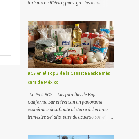
turismo en México, pues. gracias a una
alianza estratégica entre el Gobierno del
Estado, el sector empresarial y los
fideicomisos de promoción, la entidad
proyecta un cierre de año marcado por una
ocupación hotelera robusta, una
conectividad aérea en ascenso y una
derrama económica sin precedentes. Las
proyecciones para este periodo vacacional
son optimistas, con un promedio estatal que
BCS en el Top 3 de la Canasta Básica más
supera el 70% . Sin embargo, la sorpresa del
cara de México
año la ha dado el norte del estado. Comondú
encabeza las expectativas con un
La Paz, BCS. - Las familias de Baja
impresionante 89% de ocupación,
California Sur enfrentan un panorama
impulsado por el interés creciente en el
económico desafiante al cierre del primer
turismo de naturaleza. Le siguen destinos
trimestre del año, pues de acuerdo con el
consolidados y emergentes: Los Cabos: 72%
reporte más reciente del programa "Quién
promedio (esperando picos del 79% en Año
es Quién en los Precios" de la PROFECO ,
Nuevo). La Paz: 66%. Loreto: 58%. Mulegé: