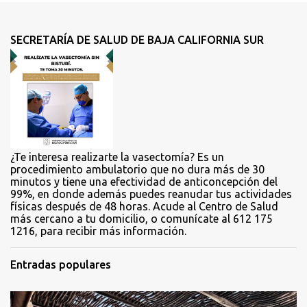
n
t
SECRETARÍA DE SALUD DE BAJA CALIFORNIA SUR
a
r
i
o
s
¿Te interesa realizarte la vasectomía? Es un
procedimiento ambulatorio que no dura más de 30
minutos y tiene una efectividad de anticoncepción del
99%, en donde además puedes reanudar tus actividades
físicas después de 48 horas. Acude al Centro de Salud
más cercano a tu domicilio, o comunícate al 612 175
1216, para recibir más información.
Entradas populares