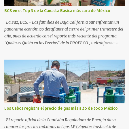
creciente en el turismo de naturaleza. Le siguen destinos
consolidados y emergentes: Los Cabos: 72% promedio (esperando
BCS en el Top 3 de la Canasta Básica más cara de México
picos del 79% en Año Nuevo). La Paz: 66%. Loreto: 58%. Mulegé:
54%. "Estamos viendo un fenómeno de diversificación. Ya no solo
La Paz, BCS. - Las familias de Baja California Sur enfrentan un
vienen por el lujo de Los Cabos, sino por la aut...
panorama económico desafiante al cierre del primer trimestre del
año, pues de acuerdo con el reporte más reciente del programa
"Quién es Quién en los Precios" de la PROFECO , sudcalifornia se
consolidó como la tercera entidad con el costo de vida más elevado
en cuanto a productos de primera necesidad a nivel nacional. Los
datos correspondientes al cierre de marzo y la primera semana de
abril revelan que adquirir el paquete de los 24 productos
esenciales alcanzó un precio de 942.50 pesos en la ciudad de La Paz
. Este monto fue detectado específicamente en el establecimiento
Bodega Aurrera ubicado en el fraccionamiento Camino Real,
superando la barrera de los 910 pesos establecida como meta por
el gobierno federal en el Paquete Contra la Inflación y la Carestía
Los Cabos registra el precio de gas más alto de todo México
(PACIC). Dentro del análisis por zonas geográficas, la entidad se
ubica en la región Centro-Norte , que comparte con estados como
El reporte oficial de la Comisión Reguladora de Energía dio a
Aguascaliente...
conocer los precios máximos del gas LP (vigentes hasta el 4 de