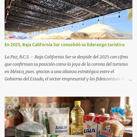
En 2025, Baja California Sur consolidó su liderazgo turístico
La Paz, B.C.S. – Baja California Sur se despide del 2025 con cifras
que confirman su posición como la joya de la corona del turismo
en México, pues. gracias a una alianza estratégica entre el
Gobierno del Estado, el sector empresarial y los fideicomisos de
promoción, la entidad proyecta un cierre de año marcado por una
ocupación hotelera robusta, una conectividad aérea en ascenso y
una derrama económica sin precedentes. Las proyecciones para
este periodo vacacional son optimistas, con un promedio estatal
que supera el 70% . Sin embargo, la sorpresa del año la ha dado el
norte del estado. Comondú encabeza las expectativas con un
impresionante 89% de ocupación, impulsado por el interés