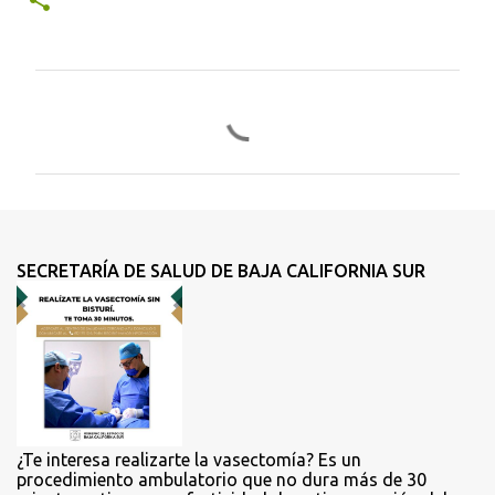
C
o
m
e
n
t
SECRETARÍA DE SALUD DE BAJA CALIFORNIA SUR
a
r
i
o
s
¿Te interesa realizarte la vasectomía? Es un
procedimiento ambulatorio que no dura más de 30