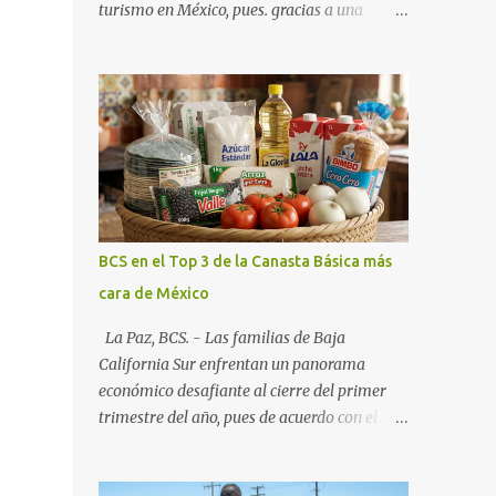
turismo en México, pues. gracias a una
alianza estratégica entre el Gobierno del
Estado, el sector empresarial y los
fideicomisos de promoción, la entidad
proyecta un cierre de año marcado por una
ocupación hotelera robusta, una
conectividad aérea en ascenso y una
derrama económica sin precedentes. Las
proyecciones para este periodo vacacional
son optimistas, con un promedio estatal que
BCS en el Top 3 de la Canasta Básica más
supera el 70% . Sin embargo, la sorpresa del
cara de México
año la ha dado el norte del estado. Comondú
encabeza las expectativas con un
La Paz, BCS. - Las familias de Baja
impresionante 89% de ocupación,
California Sur enfrentan un panorama
impulsado por el interés creciente en el
económico desafiante al cierre del primer
turismo de naturaleza. Le siguen destinos
trimestre del año, pues de acuerdo con el
consolidados y emergentes: Los Cabos: 72%
reporte más reciente del programa "Quién
promedio (esperando picos del 79% en Año
es Quién en los Precios" de la PROFECO ,
Nuevo). La Paz: 66%. Loreto: 58%. Mulegé: