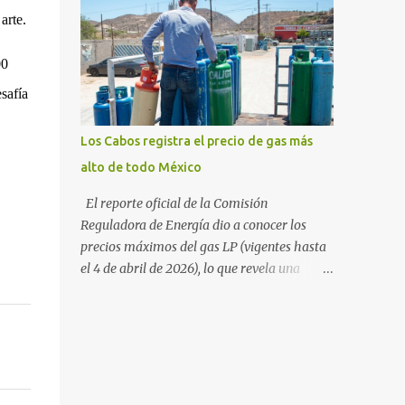
sudcalifornia se consolidó como la tercera
54%. "Estamos viendo un fenómeno de
arte.
entidad con el costo de vida más elevado en
diversificación. Ya no solo vienen por el lujo
cuanto a productos de primera necesidad a
de Los Cabos, sino por la aut...
00
nivel nacional. Los datos correspondientes al
cierre de marzo y la primera semana de
safía
abril revelan que adquirir el paquete de los
24 productos esenciales alcanzó un precio de
Los Cabos registra el precio de gas más
942.50 pesos en la ciudad de La Paz . Este
alto de todo México
monto fue detectado específicamente en el
establecimiento Bodega Aurrera ubicado en
El reporte oficial de la Comisión
el fraccionamiento Camino Real, superando
Reguladora de Energía dio a conocer los
la barrera de los 910 pesos establecida como
precios máximos del gas LP (vigentes hasta
meta por el gobierno federal en el Paquete
el 4 de abril de 2026), lo que revela una
Contra la Inflación y la Carestía (PACIC).
marcada disparidad en los costos del
Dentro del análisis por zonas geográficas, la
combustible a lo largo del territorio
entidad se ubica en la región Centro-Norte ,
nacional. Baja California Sur registra las
que comparte con estados como
tarifas más elevadas del país, contrastando
Aguascaliente...
drásticamente con los precios reportados en
el norte y sur de la República. De acuerdo