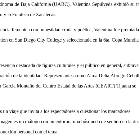
utónoma de Baja California (UABC), Valentina Sepúlveda exhibió su t
n y la Fototeca de Zacatecas.
iencia femenina con honestidad cruda y poética, Valentina fue premiada
ition en San Diego City College y seleccionada en la 6ta. Copa Mundia
esencia destacada de figuras culturales y el público en general, subraya
oración de la identidad. Representantes como Alma Delia Ábrego Cebal
en García Montaño del Centro Estatal de las Artes (CEART) Tijuana se
 un viaje que invita a los espectadores a cuestionar los marcadores
imagen es un diálogo con mi entorno, una búsqueda de sentido en la du
conexión personal con el tema.