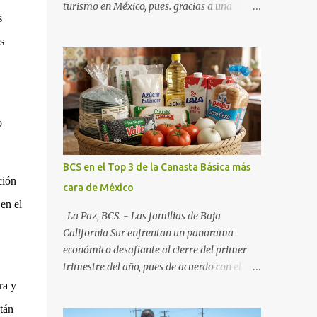
turismo en México, pues. gracias a una
s
alianza estratégica entre el Gobierno del
Estado, el sector empresarial y los
s
fideicomisos de promoción, la entidad
proyecta un cierre de año marcado por una
ocupación hotelera robusta, una
conectividad aérea en ascenso y una
o
derrama económica sin precedentes. Las
proyecciones para este periodo vacacional
son optimistas, con un promedio estatal que
BCS en el Top 3 de la Canasta Básica más
supera el 70% . Sin embargo, la sorpresa del
ción
cara de México
año la ha dado el norte del estado. Comondú
en el
encabeza las expectativas con un
La Paz, BCS. - Las familias de Baja
impresionante 89% de ocupación,
California Sur enfrentan un panorama
impulsado por el interés creciente en el
económico desafiante al cierre del primer
turismo de naturaleza. Le siguen destinos
trimestre del año, pues de acuerdo con el
consolidados y emergentes: Los Cabos: 72%
reporte más reciente del programa "Quién
ra y
promedio (esperando picos del 79% en Año
es Quién en los Precios" de la PROFECO ,
tán
Nuevo). La Paz: 66%. Loreto: 58%. Mulegé: