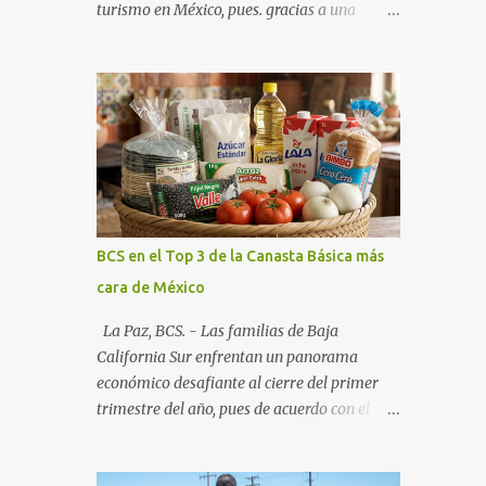
turismo en México, pues. gracias a una
alianza estratégica entre el Gobierno del
Estado, el sector empresarial y los
fideicomisos de promoción, la entidad
proyecta un cierre de año marcado por una
ocupación hotelera robusta, una
conectividad aérea en ascenso y una
derrama económica sin precedentes. Las
proyecciones para este periodo vacacional
son optimistas, con un promedio estatal que
BCS en el Top 3 de la Canasta Básica más
supera el 70% . Sin embargo, la sorpresa del
cara de México
año la ha dado el norte del estado. Comondú
encabeza las expectativas con un
La Paz, BCS. - Las familias de Baja
impresionante 89% de ocupación,
California Sur enfrentan un panorama
impulsado por el interés creciente en el
económico desafiante al cierre del primer
turismo de naturaleza. Le siguen destinos
trimestre del año, pues de acuerdo con el
consolidados y emergentes: Los Cabos: 72%
reporte más reciente del programa "Quién
promedio (esperando picos del 79% en Año
es Quién en los Precios" de la PROFECO ,
Nuevo). La Paz: 66%. Loreto: 58%. Mulegé: