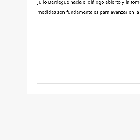
Julio Berdegué hacia el diálogo abierto y la tom
medidas son fundamentales para avanzar en la s
C
o
m
e
n
t
a
r
i