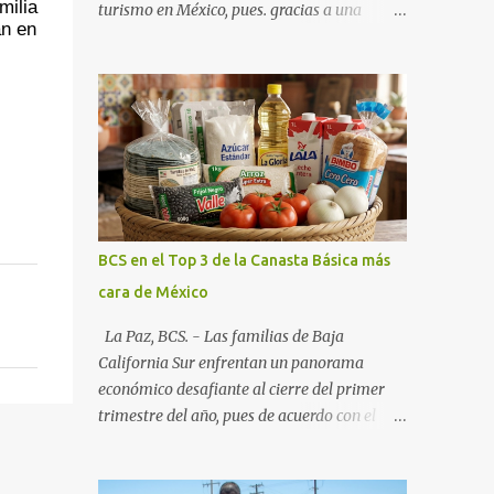
ilia 
turismo en México, pues. gracias a una
n en 
alianza estratégica entre el Gobierno del
Estado, el sector empresarial y los
fideicomisos de promoción, la entidad
proyecta un cierre de año marcado por una
ocupación hotelera robusta, una
conectividad aérea en ascenso y una
derrama económica sin precedentes. Las
proyecciones para este periodo vacacional
son optimistas, con un promedio estatal que
BCS en el Top 3 de la Canasta Básica más
supera el 70% . Sin embargo, la sorpresa del
cara de México
año la ha dado el norte del estado. Comondú
encabeza las expectativas con un
La Paz, BCS. - Las familias de Baja
impresionante 89% de ocupación,
California Sur enfrentan un panorama
impulsado por el interés creciente en el
económico desafiante al cierre del primer
turismo de naturaleza. Le siguen destinos
trimestre del año, pues de acuerdo con el
consolidados y emergentes: Los Cabos: 72%
reporte más reciente del programa "Quién
promedio (esperando picos del 79% en Año
es Quién en los Precios" de la PROFECO ,
Nuevo). La Paz: 66%. Loreto: 58%. Mulegé: