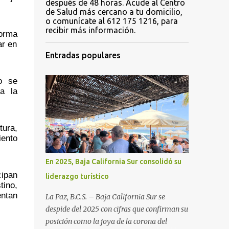
después de 48 horas. Acude al Centro
de Salud más cercano a tu domicilio,
o comunícate al 612 175 1216, para
recibir más información.
orma 
r en 
Entradas populares
o se 
 la 
ura, 
ento 
En 2025, Baja California Sur consolidó su
ipan 
liderazgo turístico
ino, 
ntan 
La Paz, B.C.S. – Baja California Sur se
despide del 2025 con cifras que confirman su
posición como la joya de la corona del