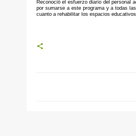
Reconoció el esfuerzo diario del personal 
por sumarse a este programa y a todas las 
cuanto a rehabilitar los espacios educativos
C
o
m
e
n
t
a