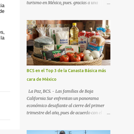
turismo en México, pues. gracias a una
a 
alianza estratégica entre el Gobierno del
de 
Estado, el sector empresarial y los
fideicomisos de promoción, la entidad
proyecta un cierre de año marcado por una
, 
la 
ocupación hotelera robusta, una
conectividad aérea en ascenso y una
derrama económica sin precedentes. Las
proyecciones para este periodo vacacional
son optimistas, con un promedio estatal que
BCS en el Top 3 de la Canasta Básica más
supera el 70% . Sin embargo, la sorpresa del
cara de México
año la ha dado el norte del estado. Comondú
encabeza las expectativas con un
La Paz, BCS. - Las familias de Baja
impresionante 89% de ocupación,
California Sur enfrentan un panorama
impulsado por el interés creciente en el
económico desafiante al cierre del primer
turismo de naturaleza. Le siguen destinos
trimestre del año, pues de acuerdo con el
consolidados y emergentes: Los Cabos: 72%
reporte más reciente del programa "Quién
promedio (esperando picos del 79% en Año
es Quién en los Precios" de la PROFECO ,
Nuevo). La Paz: 66%. Loreto: 58%. Mulegé: