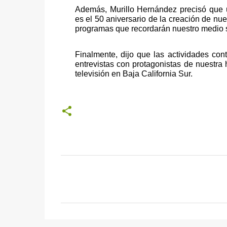
Además, Murillo Hernández precisó que u
es el 50 aniversario de la creación de nues
programas que recordarán nuestro medio si
Finalmente, dijo que las actividades co
entrevistas con protagonistas de nuestra h
televisión en Baja California Sur.
C
o
m
e