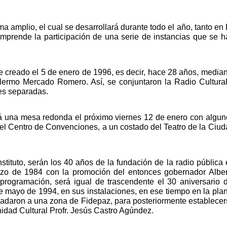
amplio, el cual se desarrollará durante todo el año, tanto en 
rende la participación de una serie de instancias que se ha
 creado el 5 de enero de 1996, es decir, hace 28 años, median
lermo Mercado Romero. Así, se conjuntaron la Radio Cultural 
es separadas.
ará una mesa redonda el próximo viernes 12 de enero con algun
en el Centro de Convenciones, a un costado del Teatro de la Ciud
nstituto, serán los 40 años de la fundación de la radio pública 
rzo de 1984 con la promoción del entonces gobernador Albert
rogramación, será igual de trascendente el 30 aniversario de
e mayo de 1994, en sus instalaciones, en ese tiempo en la plan
sladaron a una zona de Fidepaz, para posteriormente establecer
nidad Cultural Profr. Jesús Castro Agúndez.