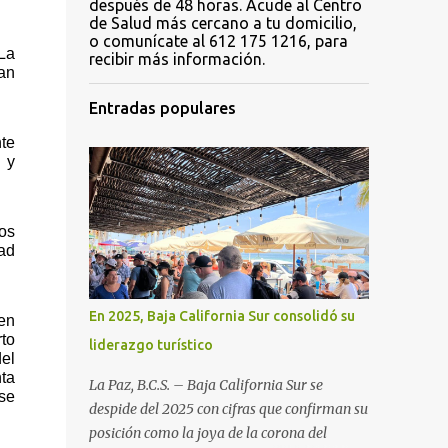
después de 48 horas. Acude al Centro
de Salud más cercano a tu domicilio,
o comunícate al 612 175 1216, para
La 
recibir más información.
n 
Entradas populares
te 
y 
os 
ad 
En 2025, Baja California Sur consolidó su
en 
o 
liderazgo turístico
l 
ta 
La Paz, B.C.S. – Baja California Sur se
se 
despide del 2025 con cifras que confirman su
posición como la joya de la corona del