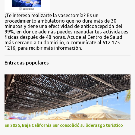
s
¿Te interesa realizarte la vasectomía? Es un
procedimiento ambulatorio que no dura más de 30
minutos y tiene una efectividad de anticoncepción del
99%, en donde además puedes reanudar tus actividades
físicas después de 48 horas. Acude al Centro de Salud
más cercano a tu domicilio, o comunícate al 612 175
1216, para recibir más información.
Entradas populares
En 2025, Baja California Sur consolidó su liderazgo turístico