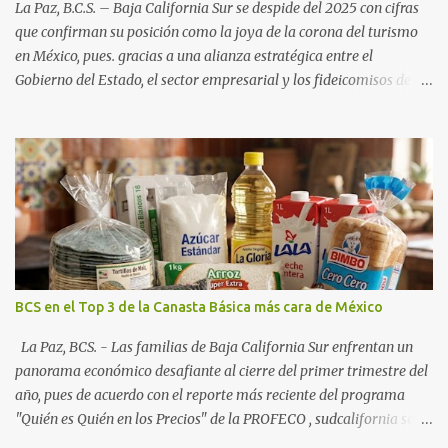
La Paz, B.C.S. – Baja California Sur se despide del 2025 con cifras
que confirman su posición como la joya de la corona del turismo
en México, pues. gracias a una alianza estratégica entre el
Gobierno del Estado, el sector empresarial y los fideicomisos de
promoción, la entidad proyecta un cierre de año marcado por una
ocupación hotelera robusta, una conectividad aérea en ascenso y
una derrama económica sin precedentes. Las proyecciones para
este periodo vacacional son optimistas, con un promedio estatal
que supera el 70% . Sin embargo, la sorpresa del año la ha dado el
norte del estado. Comondú encabeza las expectativas con un
impresionante 89% de ocupación, impulsado por el interés
creciente en el turismo de naturaleza. Le siguen destinos
consolidados y emergentes: Los Cabos: 72% promedio (esperando
BCS en el Top 3 de la Canasta Básica más cara de México
picos del 79% en Año Nuevo). La Paz: 66%. Loreto: 58%. Mulegé:
54%. "Estamos viendo un fenómeno de diversificación. Ya no solo
La Paz, BCS. - Las familias de Baja California Sur enfrentan un
vienen por el lujo de Los Cabos, sino por la aut...
panorama económico desafiante al cierre del primer trimestre del
año, pues de acuerdo con el reporte más reciente del programa
"Quién es Quién en los Precios" de la PROFECO , sudcalifornia se
consolidó como la tercera entidad con el costo de vida más elevado