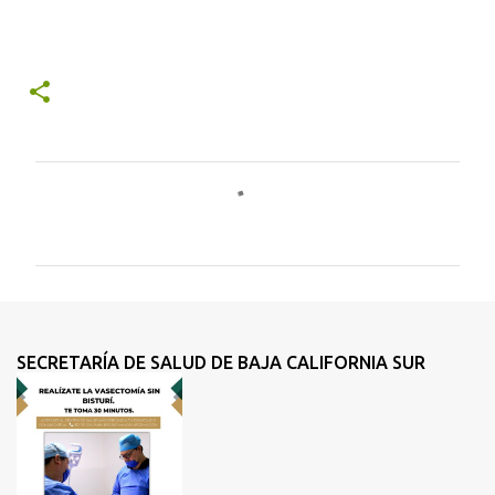
C
o
m
e
n
t
SECRETARÍA DE SALUD DE BAJA CALIFORNIA SUR
a
r
i
o