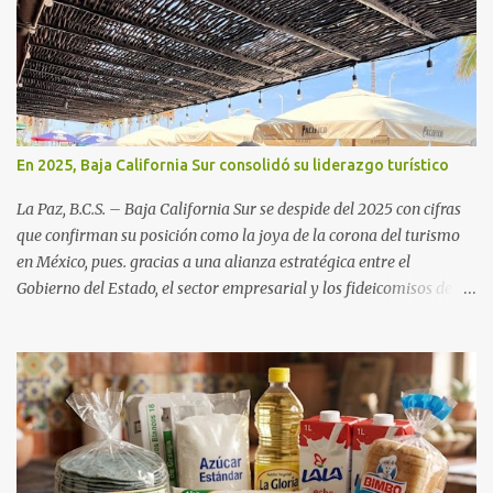
En 2025, Baja California Sur consolidó su liderazgo turístico
La Paz, B.C.S. – Baja California Sur se despide del 2025 con cifras
que confirman su posición como la joya de la corona del turismo
en México, pues. gracias a una alianza estratégica entre el
Gobierno del Estado, el sector empresarial y los fideicomisos de
promoción, la entidad proyecta un cierre de año marcado por una
ocupación hotelera robusta, una conectividad aérea en ascenso y
una derrama económica sin precedentes. Las proyecciones para
este periodo vacacional son optimistas, con un promedio estatal
que supera el 70% . Sin embargo, la sorpresa del año la ha dado el
norte del estado. Comondú encabeza las expectativas con un
impresionante 89% de ocupación, impulsado por el interés