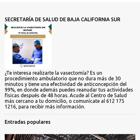
n
t
SECRETARÍA DE SALUD DE BAJA CALIFORNIA SUR
a
r
i
o
s
¿Te interesa realizarte la vasectomía? Es un
procedimiento ambulatorio que no dura más de 30
minutos y tiene una efectividad de anticoncepción del
99%, en donde además puedes reanudar tus actividades
físicas después de 48 horas. Acude al Centro de Salud
más cercano a tu domicilio, o comunícate al 612 175
1216, para recibir más información.
Entradas populares