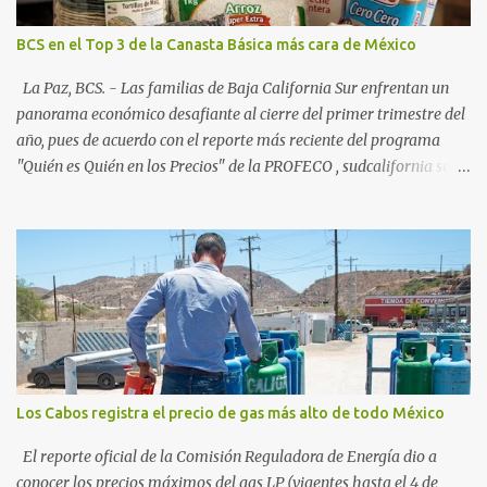
creciente en el turismo de naturaleza. Le siguen destinos
consolidados y emergentes: Los Cabos: 72% promedio (esperando
BCS en el Top 3 de la Canasta Básica más cara de México
picos del 79% en Año Nuevo). La Paz: 66%. Loreto: 58%. Mulegé:
54%. "Estamos viendo un fenómeno de diversificación. Ya no solo
La Paz, BCS. - Las familias de Baja California Sur enfrentan un
vienen por el lujo de Los Cabos, sino por la aut...
panorama económico desafiante al cierre del primer trimestre del
año, pues de acuerdo con el reporte más reciente del programa
"Quién es Quién en los Precios" de la PROFECO , sudcalifornia se
consolidó como la tercera entidad con el costo de vida más elevado
en cuanto a productos de primera necesidad a nivel nacional. Los
datos correspondientes al cierre de marzo y la primera semana de
abril revelan que adquirir el paquete de los 24 productos
esenciales alcanzó un precio de 942.50 pesos en la ciudad de La Paz
. Este monto fue detectado específicamente en el establecimiento
Bodega Aurrera ubicado en el fraccionamiento Camino Real,
superando la barrera de los 910 pesos establecida como meta por
el gobierno federal en el Paquete Contra la Inflación y la Carestía
Los Cabos registra el precio de gas más alto de todo México
(PACIC). Dentro del análisis por zonas geográficas, la entidad se
ubica en la región Centro-Norte , que comparte con estados como
El reporte oficial de la Comisión Reguladora de Energía dio a
Aguascaliente...
conocer los precios máximos del gas LP (vigentes hasta el 4 de