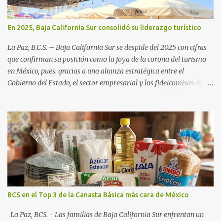
En 2025, Baja California Sur consolidó su liderazgo turístico
La Paz, B.C.S. – Baja California Sur se despide del 2025 con cifras
que confirman su posición como la joya de la corona del turismo
en México, pues. gracias a una alianza estratégica entre el
Gobierno del Estado, el sector empresarial y los fideicomisos de
promoción, la entidad proyecta un cierre de año marcado por una
ocupación hotelera robusta, una conectividad aérea en ascenso y
una derrama económica sin precedentes. Las proyecciones para
este periodo vacacional son optimistas, con un promedio estatal
que supera el 70% . Sin embargo, la sorpresa del año la ha dado el
norte del estado. Comondú encabeza las expectativas con un
impresionante 89% de ocupación, impulsado por el interés
creciente en el turismo de naturaleza. Le siguen destinos
consolidados y emergentes: Los Cabos: 72% promedio (esperando
BCS en el Top 3 de la Canasta Básica más cara de México
picos del 79% en Año Nuevo). La Paz: 66%. Loreto: 58%. Mulegé:
54%. "Estamos viendo un fenómeno de diversificación. Ya no solo
La Paz, BCS. - Las familias de Baja California Sur enfrentan un