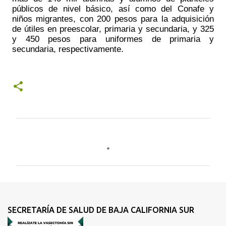
públicos de nivel básico, así como del Conafe y 
niños migrantes, con 200 pesos para la adquisición 
de útiles en preescolar, primaria y secundaria, y 325 
y 450 pesos para uniformes de primaria y 
secundaria, respectivamente.
C
o
m
e
n
t
SECRETARÍA DE SALUD DE BAJA CALIFORNIA SUR
a