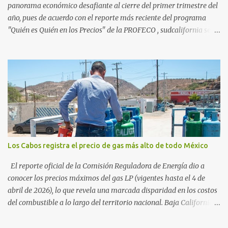
vienen por el lujo de Los Cabos, sino por la aut...
panorama económico desafiante al cierre del primer trimestre del
año, pues de acuerdo con el reporte más reciente del programa
"Quién es Quién en los Precios" de la PROFECO , sudcalifornia se
consolidó como la tercera entidad con el costo de vida más elevado
en cuanto a productos de primera necesidad a nivel nacional. Los
datos correspondientes al cierre de marzo y la primera semana de
abril revelan que adquirir el paquete de los 24 productos
esenciales alcanzó un precio de 942.50 pesos en la ciudad de La Paz
. Este monto fue detectado específicamente en el establecimiento
Bodega Aurrera ubicado en el fraccionamiento Camino Real,
superando la barrera de los 910 pesos establecida como meta por
el gobierno federal en el Paquete Contra la Inflación y la Carestía
Los Cabos registra el precio de gas más alto de todo México
(PACIC). Dentro del análisis por zonas geográficas, la entidad se
ubica en la región Centro-Norte , que comparte con estados como
El reporte oficial de la Comisión Reguladora de Energía dio a
Aguascaliente...
conocer los precios máximos del gas LP (vigentes hasta el 4 de
abril de 2026), lo que revela una marcada disparidad en los costos
del combustible a lo largo del territorio nacional. Baja California
Sur registra las tarifas más elevadas del país, contrastando
drásticamente con los precios reportados en el norte y sur de la