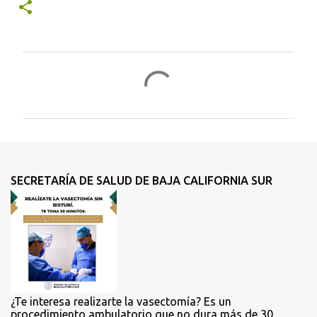
C
o
m
e
n
t
SECRETARÍA DE SALUD DE BAJA CALIFORNIA SUR
a
r
i
o
s
¿Te interesa realizarte la vasectomía? Es un
procedimiento ambulatorio que no dura más de 30