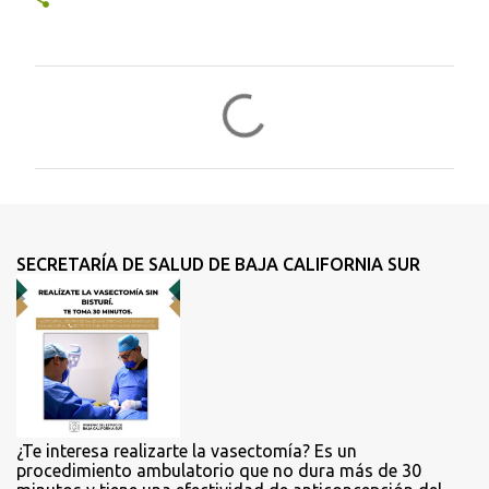
C
o
m
e
n
t
SECRETARÍA DE SALUD DE BAJA CALIFORNIA SUR
a
r
i
o
s
¿Te interesa realizarte la vasectomía? Es un
procedimiento ambulatorio que no dura más de 30