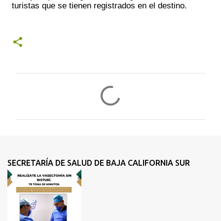
turistas que se tienen registrados en el destino.
C
o
m
e
n
t
SECRETARÍA DE SALUD DE BAJA CALIFORNIA SUR
a
r
i
o