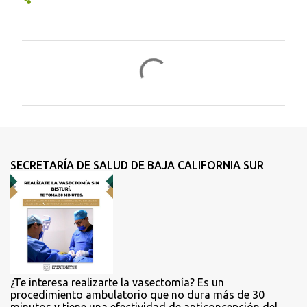
C
o
m
e
n
t
SECRETARÍA DE SALUD DE BAJA CALIFORNIA SUR
a
r
i
o
s
¿Te interesa realizarte la vasectomía? Es un
procedimiento ambulatorio que no dura más de 30
minutos y tiene una efectividad de anticoncepción del