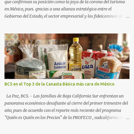
que confirman su posición como la joya de la corona del turismo
en México, pues. gracias a una alianza estratégica entre el
Gobierno del Estado, el sector empresarial y los fideicomisos de
promoción, la entidad proyecta un cierre de año marcado por una
ocupación hotelera robusta, una conectividad aérea en ascenso y
una derrama económica sin precedentes. Las proyecciones para
este periodo vacacional son optimistas, con un promedio estatal
que supera el 70% . Sin embargo, la sorpresa del año la ha dado el
norte del estado. Comondú encabeza las expectativas con un
impresionante 89% de ocupación, impulsado por el interés
creciente en el turismo de naturaleza. Le siguen destinos
consolidados y emergentes: Los Cabos: 72% promedio (esperando
BCS en el Top 3 de la Canasta Básica más cara de México
picos del 79% en Año Nuevo). La Paz: 66%. Loreto: 58%. Mulegé:
54%. "Estamos viendo un fenómeno de diversificación. Ya no solo
La Paz, BCS. - Las familias de Baja California Sur enfrentan un
vienen por el lujo de Los Cabos, sino por la aut...
panorama económico desafiante al cierre del primer trimestre del
año, pues de acuerdo con el reporte más reciente del programa
"Quién es Quién en los Precios" de la PROFECO , sudcalifornia se
consolidó como la tercera entidad con el costo de vida más elevado
en cuanto a productos de primera necesidad a nivel nacional. Los