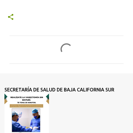
C
o
m
e
n
t
SECRETARÍA DE SALUD DE BAJA CALIFORNIA SUR
a
r
i
o
s