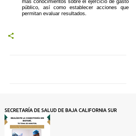
más conocimientos sobre el ejercicio de gasto 
público, así como establecer acciones que 
permitan evaluar resultados.
C
o
m
e
n
t
SECRETARÍA DE SALUD DE BAJA CALIFORNIA SUR
a
r
i