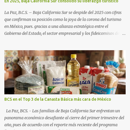
En 2025, Baja California Sur consolidó su liderazgo turístico
La Paz, B.C.S. – Baja California Sur se despide del 2025 con cifras
que confirman su posición como la joya de la corona del turismo
en México, pues. gracias a una alianza estratégica entre el
Gobierno del Estado, el sector empresarial y los fideicomisos de
promoción, la entidad proyecta un cierre de año marcado por una
ocupación hotelera robusta, una conectividad aérea en ascenso y
una derrama económica sin precedentes. Las proyecciones para
este periodo vacacional son optimistas, con un promedio estatal
que supera el 70% . Sin embargo, la sorpresa del año la ha dado el
norte del estado. Comondú encabeza las expectativas con un
impresionante 89% de ocupación, impulsado por el interés
creciente en el turismo de naturaleza. Le siguen destinos
consolidados y emergentes: Los Cabos: 72% promedio (esperando
BCS en el Top 3 de la Canasta Básica más cara de México
picos del 79% en Año Nuevo). La Paz: 66%. Loreto: 58%. Mulegé:
54%. "Estamos viendo un fenómeno de diversificación. Ya no solo
La Paz, BCS. - Las familias de Baja California Sur enfrentan un
vienen por el lujo de Los Cabos, sino por la aut...
panorama económico desafiante al cierre del primer trimestre del
año, pues de acuerdo con el reporte más reciente del programa