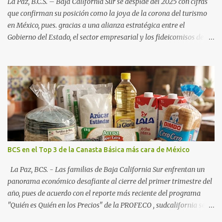
La Paz, B.C.S. – Baja California Sur se despide del 2025 con cifras
que confirman su posición como la joya de la corona del turismo
en México, pues. gracias a una alianza estratégica entre el
Gobierno del Estado, el sector empresarial y los fideicomisos de
promoción, la entidad proyecta un cierre de año marcado por una
ocupación hotelera robusta, una conectividad aérea en ascenso y
una derrama económica sin precedentes. Las proyecciones para
este periodo vacacional son optimistas, con un promedio estatal
que supera el 70% . Sin embargo, la sorpresa del año la ha dado el
norte del estado. Comondú encabeza las expectativas con un
impresionante 89% de ocupación, impulsado por el interés
creciente en el turismo de naturaleza. Le siguen destinos
consolidados y emergentes: Los Cabos: 72% promedio (esperando
BCS en el Top 3 de la Canasta Básica más cara de México
picos del 79% en Año Nuevo). La Paz: 66%. Loreto: 58%. Mulegé:
54%. "Estamos viendo un fenómeno de diversificación. Ya no solo
La Paz, BCS. - Las familias de Baja California Sur enfrentan un
vienen por el lujo de Los Cabos, sino por la aut...
panorama económico desafiante al cierre del primer trimestre del
año, pues de acuerdo con el reporte más reciente del programa
"Quién es Quién en los Precios" de la PROFECO , sudcalifornia se
consolidó como la tercera entidad con el costo de vida más elevado