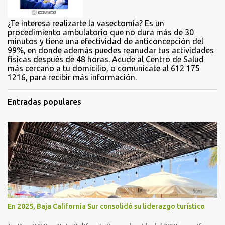
s
¿Te interesa realizarte la vasectomía? Es un
procedimiento ambulatorio que no dura más de 30
minutos y tiene una efectividad de anticoncepción del
99%, en donde además puedes reanudar tus actividades
físicas después de 48 horas. Acude al Centro de Salud
más cercano a tu domicilio, o comunícate al 612 175
1216, para recibir más información.
Entradas populares
En 2025, Baja California Sur consolidó su liderazgo turístico