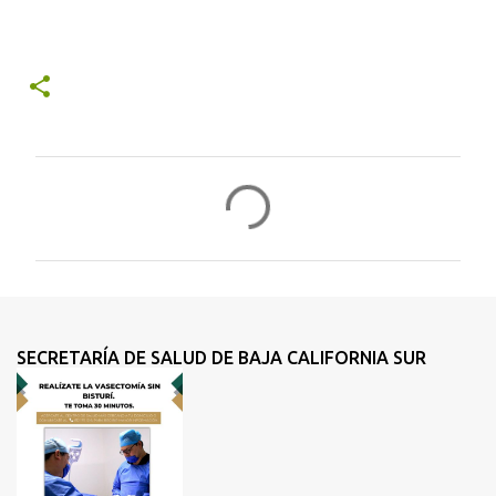
C
o
m
e
n
t
SECRETARÍA DE SALUD DE BAJA CALIFORNIA SUR
a
r
i
o