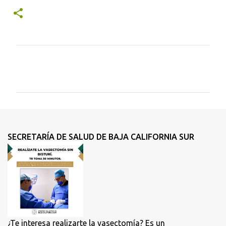
C
o
m
e
n
t
SECRETARÍA DE SALUD DE BAJA CALIFORNIA SUR
a
r
i
o
s
¿Te interesa realizarte la vasectomía? Es un