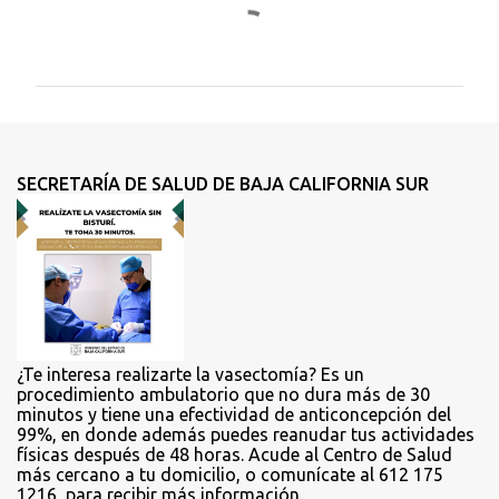
C
o
m
e
n
t
SECRETARÍA DE SALUD DE BAJA CALIFORNIA SUR
a
r
i
o
s
¿Te interesa realizarte la vasectomía? Es un
procedimiento ambulatorio que no dura más de 30
minutos y tiene una efectividad de anticoncepción del
99%, en donde además puedes reanudar tus actividades
físicas después de 48 horas. Acude al Centro de Salud
más cercano a tu domicilio, o comunícate al 612 175
1216, para recibir más información.