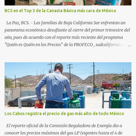
creciente en el turismo de naturaleza. Le siguen destinos
consolidados y emergentes: Los Cabos: 72% promedio (esperando
BCS en el Top 3 de la Canasta Básica más cara de México
picos del 79% en Año Nuevo). La Paz: 66%. Loreto: 58%. Mulegé:
54%. "Estamos viendo un fenómeno de diversificación. Ya no solo
La Paz, BCS. - Las familias de Baja California Sur enfrentan un
vienen por el lujo de Los Cabos, sino por la aut...
panorama económico desafiante al cierre del primer trimestre del
año, pues de acuerdo con el reporte más reciente del programa
"Quién es Quién en los Precios" de la PROFECO , sudcalifornia se
consolidó como la tercera entidad con el costo de vida más elevado
en cuanto a productos de primera necesidad a nivel nacional. Los
datos correspondientes al cierre de marzo y la primera semana de
abril revelan que adquirir el paquete de los 24 productos
esenciales alcanzó un precio de 942.50 pesos en la ciudad de La Paz
. Este monto fue detectado específicamente en el establecimiento
Bodega Aurrera ubicado en el fraccionamiento Camino Real,
superando la barrera de los 910 pesos establecida como meta por
el gobierno federal en el Paquete Contra la Inflación y la Carestía
Los Cabos registra el precio de gas más alto de todo México
(PACIC). Dentro del análisis por zonas geográficas, la entidad se
ubica en la región Centro-Norte , que comparte con estados como
El reporte oficial de la Comisión Reguladora de Energía dio a
Aguascaliente...
conocer los precios máximos del gas LP (vigentes hasta el 4 de