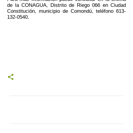
de la CONAGUA, Distrito de Riego 066 en Ciudad 
Constitución, municipio de Comondú, teléfono 613-
132-0540.
C
o
m
e