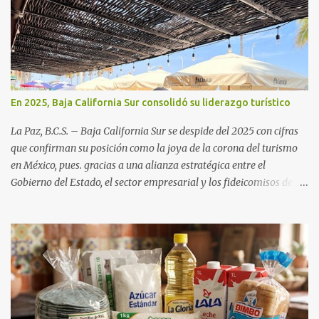
En 2025, Baja California Sur consolidó su liderazgo turístico
La Paz, B.C.S. – Baja California Sur se despide del 2025 con cifras
que confirman su posición como la joya de la corona del turismo
en México, pues. gracias a una alianza estratégica entre el
Gobierno del Estado, el sector empresarial y los fideicomisos de
promoción, la entidad proyecta un cierre de año marcado por una
ocupación hotelera robusta, una conectividad aérea en ascenso y
una derrama económica sin precedentes. Las proyecciones para
este periodo vacacional son optimistas, con un promedio estatal
que supera el 70% . Sin embargo, la sorpresa del año la ha dado el
norte del estado. Comondú encabeza las expectativas con un
impresionante 89% de ocupación, impulsado por el interés