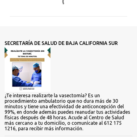
o
m
e
n
t
SECRETARÍA DE SALUD DE BAJA CALIFORNIA SUR
a
r
i
o
s
¿Te interesa realizarte la vasectomía? Es un
procedimiento ambulatorio que no dura más de 30
minutos y tiene una efectividad de anticoncepción del
99%, en donde además puedes reanudar tus actividades
físicas después de 48 horas. Acude al Centro de Salud
más cercano a tu domicilio, o comunícate al 612 175
1216, para recibir más información.