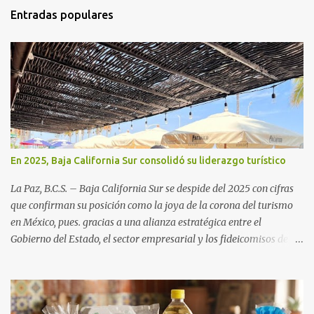
Entradas populares
En 2025, Baja California Sur consolidó su liderazgo turístico
La Paz, B.C.S. – Baja California Sur se despide del 2025 con cifras
que confirman su posición como la joya de la corona del turismo
en México, pues. gracias a una alianza estratégica entre el
Gobierno del Estado, el sector empresarial y los fideicomisos de
promoción, la entidad proyecta un cierre de año marcado por una
ocupación hotelera robusta, una conectividad aérea en ascenso y
una derrama económica sin precedentes. Las proyecciones para
este periodo vacacional son optimistas, con un promedio estatal