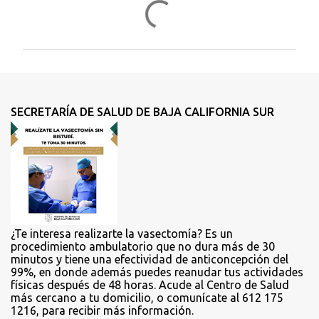
C
o
m
e
n
t
SECRETARÍA DE SALUD DE BAJA CALIFORNIA SUR
a
r
i
o
s
¿Te interesa realizarte la vasectomía? Es un
procedimiento ambulatorio que no dura más de 30
minutos y tiene una efectividad de anticoncepción del
99%, en donde además puedes reanudar tus actividades
físicas después de 48 horas. Acude al Centro de Salud
más cercano a tu domicilio, o comunícate al 612 175
1216, para recibir más información.