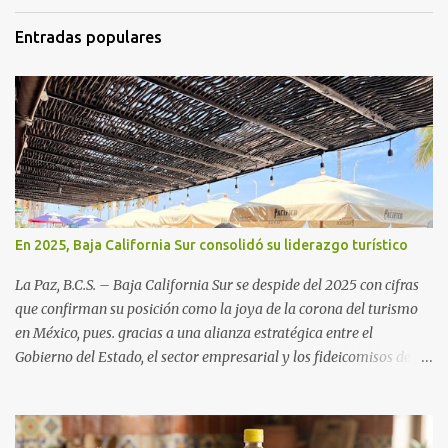
Entradas populares
En 2025, Baja California Sur consolidó su liderazgo turístico
La Paz, B.C.S. – Baja California Sur se despide del 2025 con cifras
que confirman su posición como la joya de la corona del turismo
en México, pues. gracias a una alianza estratégica entre el
Gobierno del Estado, el sector empresarial y los fideicomisos de
promoción, la entidad proyecta un cierre de año marcado por una
ocupación hotelera robusta, una conectividad aérea en ascenso y
una derrama económica sin precedentes. Las proyecciones para