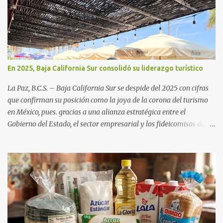
En 2025, Baja California Sur consolidó su liderazgo turístico
La Paz, B.C.S. – Baja California Sur se despide del 2025 con cifras
que confirman su posición como la joya de la corona del turismo
en México, pues. gracias a una alianza estratégica entre el
Gobierno del Estado, el sector empresarial y los fideicomisos de
promoción, la entidad proyecta un cierre de año marcado por una
ocupación hotelera robusta, una conectividad aérea en ascenso y
una derrama económica sin precedentes. Las proyecciones para
este periodo vacacional son optimistas, con un promedio estatal
que supera el 70% . Sin embargo, la sorpresa del año la ha dado el
norte del estado. Comondú encabeza las expectativas con un
impresionante 89% de ocupación, impulsado por el interés
creciente en el turismo de naturaleza. Le siguen destinos