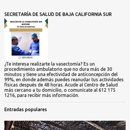
n
t
SECRETARÍA DE SALUD DE BAJA CALIFORNIA SUR
a
r
i
o
s
¿Te interesa realizarte la vasectomía? Es un
procedimiento ambulatorio que no dura más de 30
minutos y tiene una efectividad de anticoncepción del
99%, en donde además puedes reanudar tus actividades
físicas después de 48 horas. Acude al Centro de Salud
más cercano a tu domicilio, o comunícate al 612 175
1216, para recibir más información.
Entradas populares