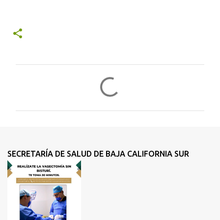
C
o
m
e
n
t
SECRETARÍA DE SALUD DE BAJA CALIFORNIA SUR
a
r
i
o
s