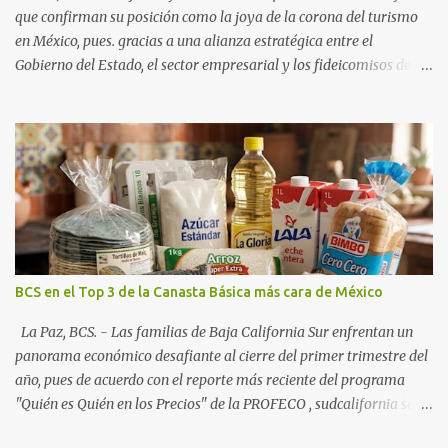
que confirman su posición como la joya de la corona del turismo
en México, pues. gracias a una alianza estratégica entre el
Gobierno del Estado, el sector empresarial y los fideicomisos de
promoción, la entidad proyecta un cierre de año marcado por una
ocupación hotelera robusta, una conectividad aérea en ascenso y
una derrama económica sin precedentes. Las proyecciones para
este periodo vacacional son optimistas, con un promedio estatal
que supera el 70% . Sin embargo, la sorpresa del año la ha dado el
norte del estado. Comondú encabeza las expectativas con un
impresionante 89% de ocupación, impulsado por el interés
creciente en el turismo de naturaleza. Le siguen destinos
consolidados y emergentes: Los Cabos: 72% promedio (esperando
BCS en el Top 3 de la Canasta Básica más cara de México
picos del 79% en Año Nuevo). La Paz: 66%. Loreto: 58%. Mulegé:
54%. "Estamos viendo un fenómeno de diversificación. Ya no solo
La Paz, BCS. - Las familias de Baja California Sur enfrentan un
vienen por el lujo de Los Cabos, sino por la aut...
panorama económico desafiante al cierre del primer trimestre del
año, pues de acuerdo con el reporte más reciente del programa
"Quién es Quién en los Precios" de la PROFECO , sudcalifornia se
consolidó como la tercera entidad con el costo de vida más elevado