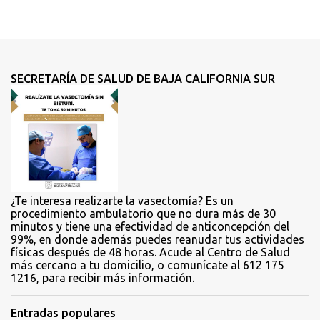
m
e
n
t
SECRETARÍA DE SALUD DE BAJA CALIFORNIA SUR
a
r
i
o
s
¿Te interesa realizarte la vasectomía? Es un
procedimiento ambulatorio que no dura más de 30
minutos y tiene una efectividad de anticoncepción del
99%, en donde además puedes reanudar tus actividades
físicas después de 48 horas. Acude al Centro de Salud
más cercano a tu domicilio, o comunícate al 612 175
1216, para recibir más información.
Entradas populares