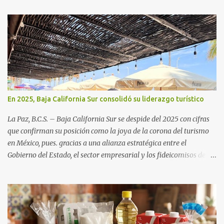
En 2025, Baja California Sur consolidó su liderazgo turístico
La Paz, B.C.S. – Baja California Sur se despide del 2025 con cifras
que confirman su posición como la joya de la corona del turismo
en México, pues. gracias a una alianza estratégica entre el
Gobierno del Estado, el sector empresarial y los fideicomisos de
promoción, la entidad proyecta un cierre de año marcado por una
ocupación hotelera robusta, una conectividad aérea en ascenso y
una derrama económica sin precedentes. Las proyecciones para
este periodo vacacional son optimistas, con un promedio estatal
que supera el 70% . Sin embargo, la sorpresa del año la ha dado el