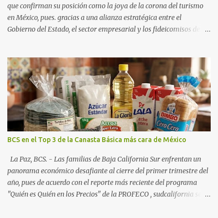
que confirman su posición como la joya de la corona del turismo
en México, pues. gracias a una alianza estratégica entre el
Gobierno del Estado, el sector empresarial y los fideicomisos de
promoción, la entidad proyecta un cierre de año marcado por una
ocupación hotelera robusta, una conectividad aérea en ascenso y
una derrama económica sin precedentes. Las proyecciones para
este periodo vacacional son optimistas, con un promedio estatal
que supera el 70% . Sin embargo, la sorpresa del año la ha dado el
norte del estado. Comondú encabeza las expectativas con un
impresionante 89% de ocupación, impulsado por el interés
creciente en el turismo de naturaleza. Le siguen destinos
consolidados y emergentes: Los Cabos: 72% promedio (esperando
BCS en el Top 3 de la Canasta Básica más cara de México
picos del 79% en Año Nuevo). La Paz: 66%. Loreto: 58%. Mulegé:
54%. "Estamos viendo un fenómeno de diversificación. Ya no solo
La Paz, BCS. - Las familias de Baja California Sur enfrentan un
vienen por el lujo de Los Cabos, sino por la aut...
panorama económico desafiante al cierre del primer trimestre del
año, pues de acuerdo con el reporte más reciente del programa
"Quién es Quién en los Precios" de la PROFECO , sudcalifornia se
consolidó como la tercera entidad con el costo de vida más elevado
en cuanto a productos de primera necesidad a nivel nacional. Los