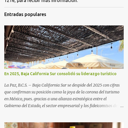
1216, para recibir más información.
Entradas populares
En 2025, Baja California Sur consolidó su liderazgo turístico
La Paz, B.C.S. – Baja California Sur se despide del 2025 con cifras
que confirman su posición como la joya de la corona del turismo
en México, pues. gracias a una alianza estratégica entre el
Gobierno del Estado, el sector empresarial y los fideicomisos de
promoción, la entidad proyecta un cierre de año marcado por una
ocupación hotelera robusta, una conectividad aérea en ascenso y
una derrama económica sin precedentes. Las proyecciones para