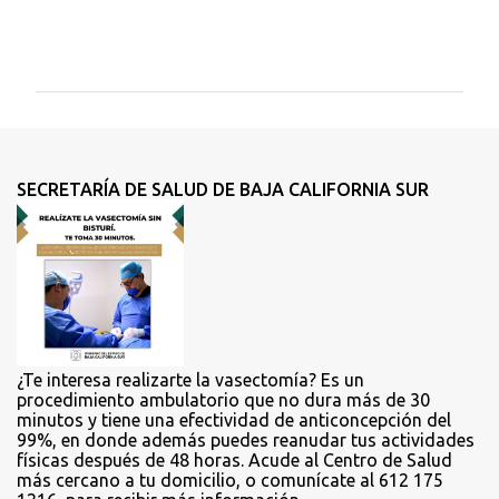
C
o
m
e
n
t
SECRETARÍA DE SALUD DE BAJA CALIFORNIA SUR
a
r
i
o
s
¿Te interesa realizarte la vasectomía? Es un
procedimiento ambulatorio que no dura más de 30
minutos y tiene una efectividad de anticoncepción del
99%, en donde además puedes reanudar tus actividades
físicas después de 48 horas. Acude al Centro de Salud
más cercano a tu domicilio, o comunícate al 612 175