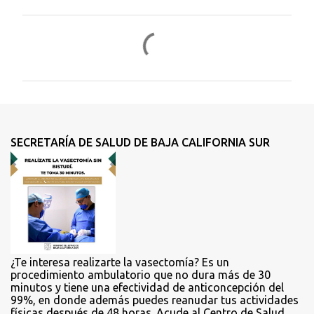
C
o
m
e
n
t
SECRETARÍA DE SALUD DE BAJA CALIFORNIA SUR
a
r
i
o
s
¿Te interesa realizarte la vasectomía? Es un
procedimiento ambulatorio que no dura más de 30
minutos y tiene una efectividad de anticoncepción del
99%, en donde además puedes reanudar tus actividades
físicas después de 48 horas. Acude al Centro de Salud