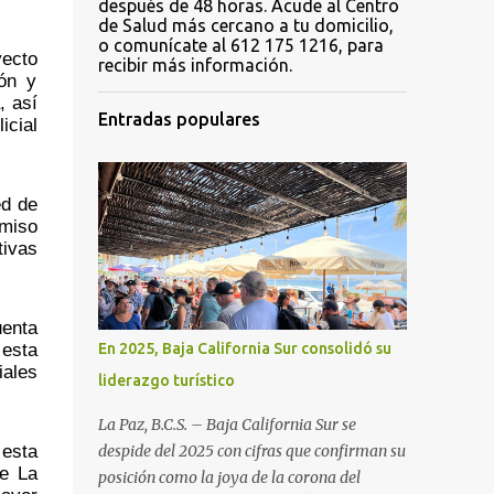
después de 48 horas. Acude al Centro
de Salud más cercano a tu domicilio,
o comunícate al 612 175 1216, para
ecto 
recibir más información.
ón y 
 así 
Entradas populares
cial 
d de 
miso 
ivas 
enta 
esta 
En 2025, Baja California Sur consolidó su
ales 
liderazgo turístico
La Paz, B.C.S. – Baja California Sur se
esta 
despide del 2025 con cifras que confirman su
e La 
posición como la joya de la corona del