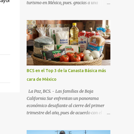
ayor 
turismo en México, pues. gracias a una
alianza estratégica entre el Gobierno del
Estado, el sector empresarial y los
fideicomisos de promoción, la entidad
proyecta un cierre de año marcado por una
ocupación hotelera robusta, una
conectividad aérea en ascenso y una
derrama económica sin precedentes. Las
proyecciones para este periodo vacacional
son optimistas, con un promedio estatal que
BCS en el Top 3 de la Canasta Básica más
supera el 70% . Sin embargo, la sorpresa del
cara de México
año la ha dado el norte del estado. Comondú
encabeza las expectativas con un
La Paz, BCS. - Las familias de Baja
impresionante 89% de ocupación,
California Sur enfrentan un panorama
impulsado por el interés creciente en el
económico desafiante al cierre del primer
turismo de naturaleza. Le siguen destinos
trimestre del año, pues de acuerdo con el
consolidados y emergentes: Los Cabos: 72%
reporte más reciente del programa "Quién
promedio (esperando picos del 79% en Año
es Quién en los Precios" de la PROFECO ,
Nuevo). La Paz: 66%. Loreto: 58%. Mulegé: