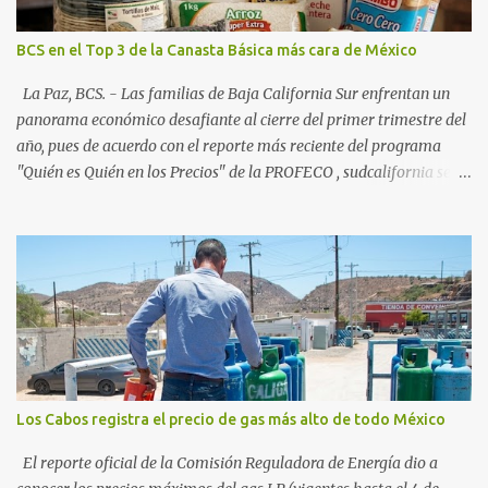
creciente en el turismo de naturaleza. Le siguen destinos
consolidados y emergentes: Los Cabos: 72% promedio (esperando
BCS en el Top 3 de la Canasta Básica más cara de México
picos del 79% en Año Nuevo). La Paz: 66%. Loreto: 58%. Mulegé:
54%. "Estamos viendo un fenómeno de diversificación. Ya no solo
La Paz, BCS. - Las familias de Baja California Sur enfrentan un
vienen por el lujo de Los Cabos, sino por la aut...
panorama económico desafiante al cierre del primer trimestre del
año, pues de acuerdo con el reporte más reciente del programa
"Quién es Quién en los Precios" de la PROFECO , sudcalifornia se
consolidó como la tercera entidad con el costo de vida más elevado
en cuanto a productos de primera necesidad a nivel nacional. Los
datos correspondientes al cierre de marzo y la primera semana de
abril revelan que adquirir el paquete de los 24 productos
esenciales alcanzó un precio de 942.50 pesos en la ciudad de La Paz
. Este monto fue detectado específicamente en el establecimiento
Bodega Aurrera ubicado en el fraccionamiento Camino Real,
superando la barrera de los 910 pesos establecida como meta por
el gobierno federal en el Paquete Contra la Inflación y la Carestía
Los Cabos registra el precio de gas más alto de todo México
(PACIC). Dentro del análisis por zonas geográficas, la entidad se
ubica en la región Centro-Norte , que comparte con estados como
El reporte oficial de la Comisión Reguladora de Energía dio a
Aguascaliente...