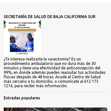
e
n
t
SECRETARÍA DE SALUD DE BAJA CALIFORNIA SUR
a
r
i
o
s
¿Te interesa realizarte la vasectomía? Es un
procedimiento ambulatorio que no dura más de 30
minutos y tiene una efectividad de anticoncepción del
99%, en donde además puedes reanudar tus actividades
físicas después de 48 horas. Acude al Centro de Salud
más cercano a tu domicilio, o comunícate al 612 175
1216, para recibir más información.
Entradas populares