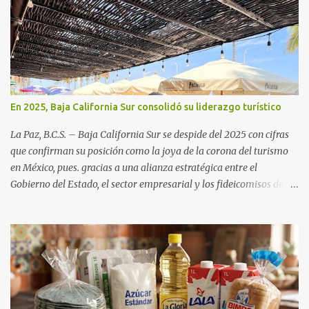
En 2025, Baja California Sur consolidó su liderazgo turístico
La Paz, B.C.S. – Baja California Sur se despide del 2025 con cifras
que confirman su posición como la joya de la corona del turismo
en México, pues. gracias a una alianza estratégica entre el
Gobierno del Estado, el sector empresarial y los fideicomisos de
promoción, la entidad proyecta un cierre de año marcado por una
ocupación hotelera robusta, una conectividad aérea en ascenso y
una derrama económica sin precedentes. Las proyecciones para
este periodo vacacional son optimistas, con un promedio estatal
que supera el 70% . Sin embargo, la sorpresa del año la ha dado el
norte del estado. Comondú encabeza las expectativas con un
impresionante 89% de ocupación, impulsado por el interés