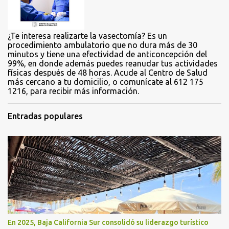
o
s
¿Te interesa realizarte la vasectomía? Es un
procedimiento ambulatorio que no dura más de 30
minutos y tiene una efectividad de anticoncepción del
99%, en donde además puedes reanudar tus actividades
físicas después de 48 horas. Acude al Centro de Salud
más cercano a tu domicilio, o comunícate al 612 175
1216, para recibir más información.
Entradas populares
En 2025, Baja California Sur consolidó su liderazgo turístico