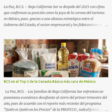
La Paz, B.C.S. – Baja California Sur se despide del 2025 con cifras
que confirman su posición como la joya de la corona del turismo
en México, pues. gracias a una alianza estratégica entre el
Gobierno del Estado, el sector empresarial y los fideicomisos de
promoción, la entidad proyecta un cierre de año marcado por una
ocupación hotelera robusta, una conectividad aérea en ascenso y
una derrama económica sin precedentes. Las proyecciones para
este periodo vacacional son optimistas, con un promedio estatal
que supera el 70% . Sin embargo, la sorpresa del año la ha dado el
norte del estado. Comondú encabeza las expectativas con un
impresionante 89% de ocupación, impulsado por el interés
creciente en el turismo de naturaleza. Le siguen destinos
consolidados y emergentes: Los Cabos: 72% promedio (esperando
BCS en el Top 3 de la Canasta Básica más cara de México
picos del 79% en Año Nuevo). La Paz: 66%. Loreto: 58%. Mulegé:
54%. "Estamos viendo un fenómeno de diversificación. Ya no solo
La Paz, BCS. - Las familias de Baja California Sur enfrentan un
vienen por el lujo de Los Cabos, sino por la aut...
panorama económico desafiante al cierre del primer trimestre del
año, pues de acuerdo con el reporte más reciente del programa
"Quién es Quién en los Precios" de la PROFECO , sudcalifornia se