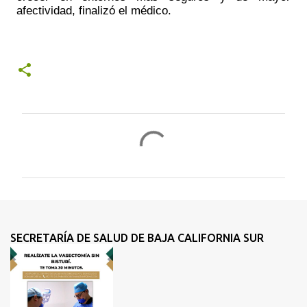
afectividad, finalizó el médico. 
C
o
m
e
n
t
SECRETARÍA DE SALUD DE BAJA CALIFORNIA SUR
a
r
i