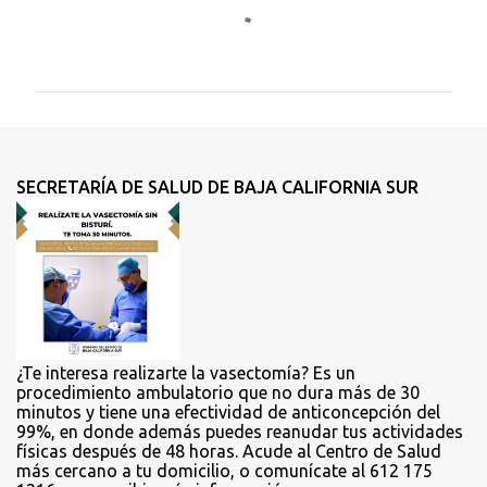
C
o
m
e
n
t
SECRETARÍA DE SALUD DE BAJA CALIFORNIA SUR
a
r
i
o
s
¿Te interesa realizarte la vasectomía? Es un
procedimiento ambulatorio que no dura más de 30
minutos y tiene una efectividad de anticoncepción del
99%, en donde además puedes reanudar tus actividades
físicas después de 48 horas. Acude al Centro de Salud
más cercano a tu domicilio, o comunícate al 612 175