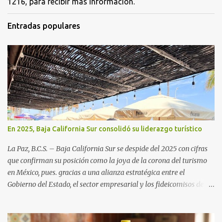
1216, para recibir más información.
Entradas populares
En 2025, Baja California Sur consolidó su liderazgo turístico
La Paz, B.C.S. – Baja California Sur se despide del 2025 con cifras
que confirman su posición como la joya de la corona del turismo
en México, pues. gracias a una alianza estratégica entre el
Gobierno del Estado, el sector empresarial y los fideicomisos de
promoción, la entidad proyecta un cierre de año marcado por una
ocupación hotelera robusta, una conectividad aérea en ascenso y
una derrama económica sin precedentes. Las proyecciones para