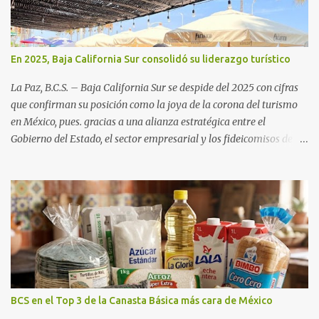
En 2025, Baja California Sur consolidó su liderazgo turístico
La Paz, B.C.S. – Baja California Sur se despide del 2025 con cifras
que confirman su posición como la joya de la corona del turismo
en México, pues. gracias a una alianza estratégica entre el
Gobierno del Estado, el sector empresarial y los fideicomisos de
promoción, la entidad proyecta un cierre de año marcado por una
ocupación hotelera robusta, una conectividad aérea en ascenso y
una derrama económica sin precedentes. Las proyecciones para
este periodo vacacional son optimistas, con un promedio estatal
que supera el 70% . Sin embargo, la sorpresa del año la ha dado el
norte del estado. Comondú encabeza las expectativas con un
impresionante 89% de ocupación, impulsado por el interés
creciente en el turismo de naturaleza. Le siguen destinos
consolidados y emergentes: Los Cabos: 72% promedio (esperando
BCS en el Top 3 de la Canasta Básica más cara de México
picos del 79% en Año Nuevo). La Paz: 66%. Loreto: 58%. Mulegé: