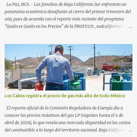
54%. "Estamos viendo un fenómeno de diversificación. Ya no solo
La Paz, BCS. - Las familias de Baja California Sur enfrentan un
vienen por el lujo de Los Cabos, sino por la aut...
panorama económico desafiante al cierre del primer trimestre del
año, pues de acuerdo con el reporte más reciente del programa
"Quién es Quién en los Precios" de la PROFECO , sudcalifornia se
consolidó como la tercera entidad con el costo de vida más elevado
en cuanto a productos de primera necesidad a nivel nacional. Los
datos correspondientes al cierre de marzo y la primera semana de
abril revelan que adquirir el paquete de los 24 productos
esenciales alcanzó un precio de 942.50 pesos en la ciudad de La Paz
. Este monto fue detectado específicamente en el establecimiento
Bodega Aurrera ubicado en el fraccionamiento Camino Real,
superando la barrera de los 910 pesos establecida como meta por
el gobierno federal en el Paquete Contra la Inflación y la Carestía
Los Cabos registra el precio de gas más alto de todo México
(PACIC). Dentro del análisis por zonas geográficas, la entidad se
ubica en la región Centro-Norte , que comparte con estados como
El reporte oficial de la Comisión Reguladora de Energía dio a
Aguascaliente...
conocer los precios máximos del gas LP (vigentes hasta el 4 de
abril de 2026), lo que revela una marcada disparidad en los costos
del combustible a lo largo del territorio nacional. Baja California