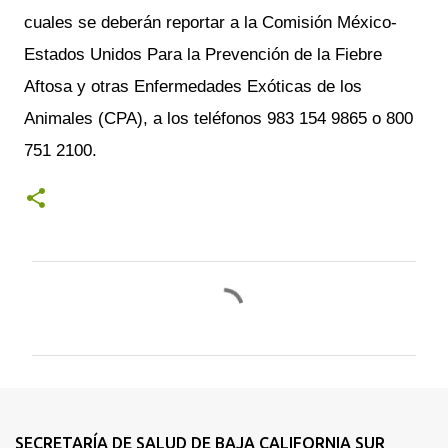
cuales se deberán reportar a la Comisión México-
Estados Unidos Para la Prevención de la Fiebre
Aftosa y otras Enfermedades Exóticas de los
Animales (CPA), a los teléfonos 983 154 9865 o 800
751 2100.
C
o
m
e
n
t
SECRETARÍA DE SALUD DE BAJA CALIFORNIA SUR