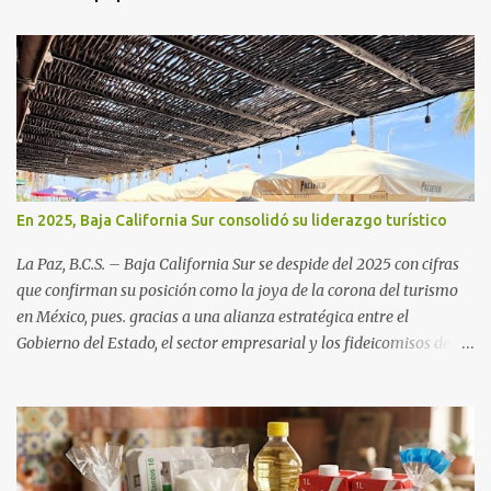
En 2025, Baja California Sur consolidó su liderazgo turístico
La Paz, B.C.S. – Baja California Sur se despide del 2025 con cifras
que confirman su posición como la joya de la corona del turismo
en México, pues. gracias a una alianza estratégica entre el
Gobierno del Estado, el sector empresarial y los fideicomisos de
promoción, la entidad proyecta un cierre de año marcado por una
ocupación hotelera robusta, una conectividad aérea en ascenso y
una derrama económica sin precedentes. Las proyecciones para
este periodo vacacional son optimistas, con un promedio estatal
que supera el 70% . Sin embargo, la sorpresa del año la ha dado el