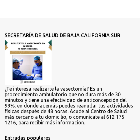
m
e
n
t
SECRETARÍA DE SALUD DE BAJA CALIFORNIA SUR
a
r
i
o
s
¿Te interesa realizarte la vasectomía? Es un
procedimiento ambulatorio que no dura más de 30
minutos y tiene una efectividad de anticoncepción del
99%, en donde además puedes reanudar tus actividades
físicas después de 48 horas. Acude al Centro de Salud
más cercano a tu domicilio, o comunícate al 612 175
1216, para recibir más información.
Entradas populares