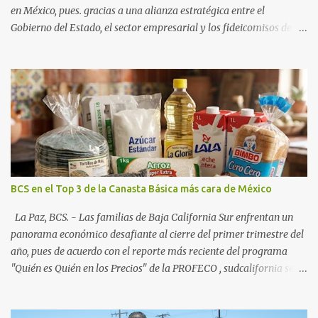
en México, pues. gracias a una alianza estratégica entre el
Gobierno del Estado, el sector empresarial y los fideicomisos de
promoción, la entidad proyecta un cierre de año marcado por una
ocupación hotelera robusta, una conectividad aérea en ascenso y
una derrama económica sin precedentes. Las proyecciones para
este periodo vacacional son optimistas, con un promedio estatal
que supera el 70% . Sin embargo, la sorpresa del año la ha dado el
norte del estado. Comondú encabeza las expectativas con un
impresionante 89% de ocupación, impulsado por el interés
creciente en el turismo de naturaleza. Le siguen destinos
consolidados y emergentes: Los Cabos: 72% promedio (esperando
BCS en el Top 3 de la Canasta Básica más cara de México
picos del 79% en Año Nuevo). La Paz: 66%. Loreto: 58%. Mulegé:
54%. "Estamos viendo un fenómeno de diversificación. Ya no solo
La Paz, BCS. - Las familias de Baja California Sur enfrentan un
vienen por el lujo de Los Cabos, sino por la aut...
panorama económico desafiante al cierre del primer trimestre del
año, pues de acuerdo con el reporte más reciente del programa
"Quién es Quién en los Precios" de la PROFECO , sudcalifornia se
consolidó como la tercera entidad con el costo de vida más elevado
en cuanto a productos de primera necesidad a nivel nacional. Los