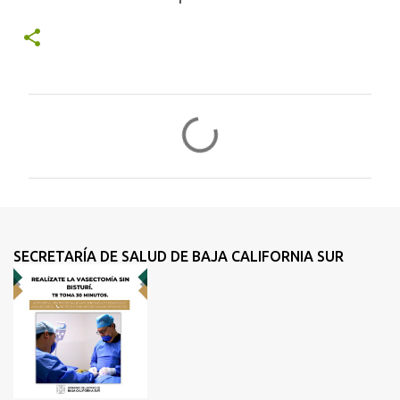
C
o
m
e
n
t
SECRETARÍA DE SALUD DE BAJA CALIFORNIA SUR
a
r
i
o
s