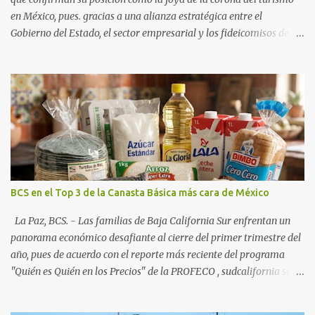
en México, pues. gracias a una alianza estratégica entre el
Gobierno del Estado, el sector empresarial y los fideicomisos de
promoción, la entidad proyecta un cierre de año marcado por una
ocupación hotelera robusta, una conectividad aérea en ascenso y
una derrama económica sin precedentes. Las proyecciones para
este periodo vacacional son optimistas, con un promedio estatal
que supera el 70% . Sin embargo, la sorpresa del año la ha dado el
norte del estado. Comondú encabeza las expectativas con un
impresionante 89% de ocupación, impulsado por el interés
creciente en el turismo de naturaleza. Le siguen destinos
consolidados y emergentes: Los Cabos: 72% promedio (esperando
BCS en el Top 3 de la Canasta Básica más cara de México
picos del 79% en Año Nuevo). La Paz: 66%. Loreto: 58%. Mulegé:
54%. "Estamos viendo un fenómeno de diversificación. Ya no solo
La Paz, BCS. - Las familias de Baja California Sur enfrentan un
vienen por el lujo de Los Cabos, sino por la aut...
panorama económico desafiante al cierre del primer trimestre del
año, pues de acuerdo con el reporte más reciente del programa
"Quién es Quién en los Precios" de la PROFECO , sudcalifornia se
consolidó como la tercera entidad con el costo de vida más elevado
en cuanto a productos de primera necesidad a nivel nacional. Los