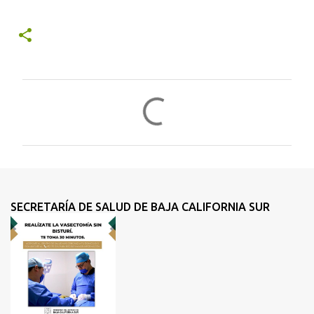
C
o
m
e
n
t
SECRETARÍA DE SALUD DE BAJA CALIFORNIA SUR
a
r
i
o
s